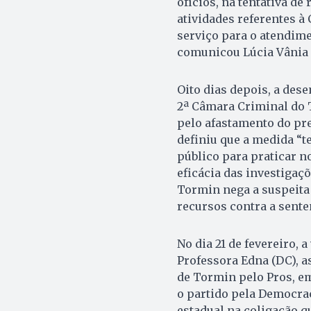
ofícios, na tentativa d
atividades referentes à 
serviço para o atendime
comunicou Lúcia Vânia
Oito dias depois, a des
2ª Câmara Criminal do T
pelo afastamento do pre
definiu que a medida “t
público para praticar n
eficácia das investigaç
Tormin nega a suspeita 
recursos contra a sent
No dia 21 de fevereiro, 
Professora Edna (DC), a
de Tormin pelo Pros, em
o partido pela Democrac
estadual na coligação q