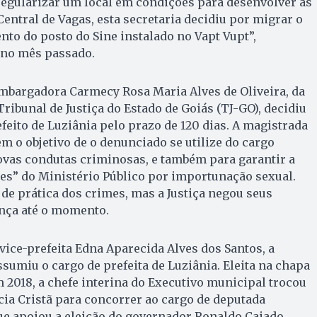
e regularizar um local em condições para desenvolver as
Central de Vagas, esta secretaria decidiu por migrar o
nto do posto do Sine instalado no Vapt Vupt”,
 no mês passado.
embargadora Carmecy Rosa Maria Alves de Oliveira, da
ribunal de Justiça do Estado de Goiás (TJ-GO), decidiu
feito de Luziânia pelo prazo de 120 dias. A magistrada
em o objetivo de o denunciado se utilize do cargo
ovas condutas criminosas, e também para garantir a
ões” do Ministério Público por importunação sexual.
de prática dos crimes, mas a Justiça negou seus
ença até o momento.
a vice-prefeita Edna Aparecida Alves dos Santos, a
ssumiu o cargo de prefeita de Luziânia. Eleita na chapa
 2018, a chefe interina do Executivo municipal trocou
ia Cristã para concorrer ao cargo de deputada
ue apoiou a eleição do governador Ronaldo Caiado