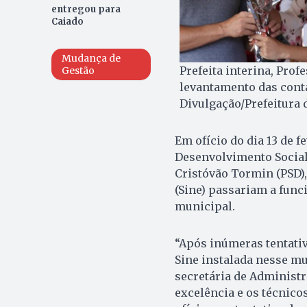
entregou para
Caiado
Mudança de
Prefeita interina, Pro
Gestão
levantamento das conta
Divulgação/Prefeitura 
Em ofício do dia 13 de f
Desenvolvimento Social,
Cristóvão Tormin (PSD)
(Sine) passariam a func
municipal.
“Após inúmeras tentativ
Sine instalada nesse mu
secretária de Administr
excelência e os técnico