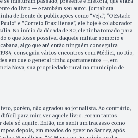
e se misturam passado, presente e história, que entra
tente do livro — e também seu autor. Jornalista
linha de frente de publicações como “Veja”, “O Estado
. Paulo” e “Correio Braziliense”, ele hoje é colaborador
ília. No início da década de 80, ele tinha tomado para
udo o que fosse possível daquele militar sombrio e
acabana, algo que até então ninguém conseguira
e 1984, conseguiu vários encontros com Médici, no Rio,
des em que o general tinha apartamentos —, em
tância Nova, sua propriedade rural no município de
ivro, porém, não agradou ao jornalista. Ao contrário,
 difícil para mim ver aquele livro. Foram tantos
 dele só aquilo. Então, me senti um fracasso como
tempos depois, em meados do governo Sarney, após
arlos Magalhães. “ACM era, então, ministro das