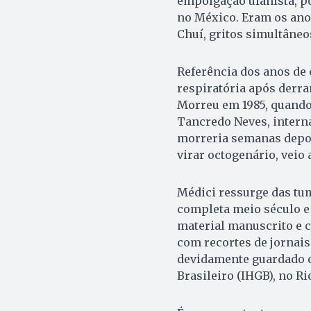
empolgação ufanista, p
no México. Eram os anos
Chuí, gritos simultâneos
Referência dos anos de 
respiratória após derra
Morreu em 1985, quando 
Tancredo Neves, interna
morreria semanas depois
virar octogenário, veio
Médici ressurge das tum
completa meio século e
material manuscrito e 
com recortes de jornais 
devidamente guardado d
Brasileiro (IHGB), no Ri