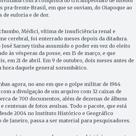
olvilhada com a conquista do tricampeonato de futebol
 pra-frente-Brasil, em que se ouviam, do Oiapoque ao
 de euforia e de dor.
chumbo, Médici, vítima de insuficiência renal e
me cerebral, foi enterrado meses depois da ditadura.
José Sarney tinha assumido o poder em vez do eleito
do às vésperas da posse, em 15 de março, e que
, em 21 de abril. Em 9 de outubro, dois meses antes de
 a hora daquele general sorumbático.
bas agora, no ano em que o golpe militar de 1964
 com a divulgação de um arquivo com 32 caixas de
cerca de 700 documentos, além de dezenas de álbuns
e centenas de fotos avulsas. Todo o pacote, que está
esde 2004 no Instituto Histórico e Geográfico
o de Janeiro, passa a ser material para pesquisadores.