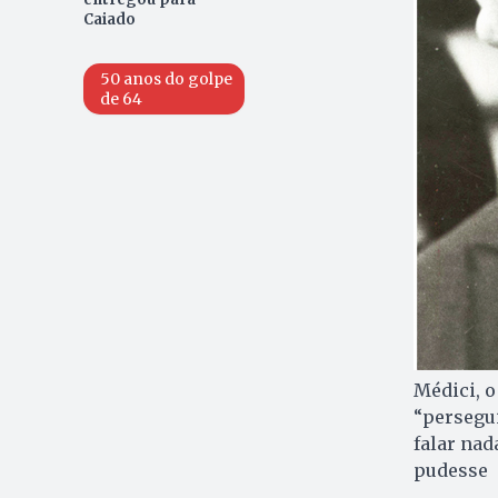
Caiado
50 anos do golpe
de 64
Médici, o
“persegui
falar nad
pudesse