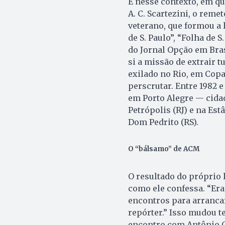
É nesse contexto, em qu
A. C. Scartezini, o reme
veterano, que formou a 
de S. Paulo”, “Folha de S
do Jornal Opção em Bras
si a missão de extrair t
exilado no Rio, em Cop
perscrutar. Entre 1982 
em Porto Alegre — cida
Petrópolis (RJ) e na Es
Dom Pedrito (RS).
O “bálsamo” de ACM
O resultado do próprio l
como ele confessa. “Era
encontros para arrancar
repórter.” Isso mudou 
encontro com Antônio C