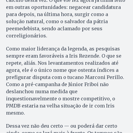
cálculo desta vez. O que ele fez agora já tinha feito
em outras oportunidades: negacear candidatura
para depois, na última hora, surgir como a
solução natural, como o salvador da pátria
peemedebista, sendo aclamado por seus
correligionários.
Como maior liderança da le­gen­da, as pesquisas
sempre eram fa­voráveis a Iris Rezende. O que se
repete, aliás. Nos levantamentos realizados até
agora, ele é o ú­nico nome que ostenta índices a
prefigurar disputa com o tu­cano Marconi Perillo.
Como a pré-campanha de Júnior Friboi não
deslanchou numa medida que
inquestionavelmente o mostre competitivo, o
PMDB estaria na velha situação de ir com Iris
mesmo.
Dessa vez não deu certo — ou poderá dar certo