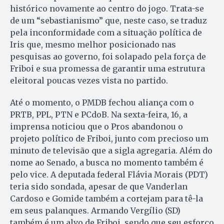
histórico novamente ao centro do jogo. Trata-se
de um “sebastianismo” que, neste caso, se traduz
pela inconformidade com a situação política de
Iris que, mesmo melhor posicionado nas
pesquisas ao governo, foi solapado pela força de
Friboi e sua promessa de garantir uma estrutura
eleitoral poucas vezes vista no partido.
Até o momento, o PMDB fe­chou aliança com o
PRTB, PPL, PTN e PCdoB. Na sexta-feira, 16, a
imprensa noticiou que o Pros abandonou o
projeto político de Friboi, junto com precioso um
minuto de televisão que a sigla agregaria. Além do
nome ao Se­nado, a busca no momento também é
pelo vice. A deputada fe­deral Flávia Morais (PDT)
teria si­do sondada, apesar de que Van­der­lan
Cardoso e Gomide também a cortejam para tê-la
em seus pa­lanques. Armando Vergílio (SD)
também é um alvo de Friboi, sendo que seu esforço