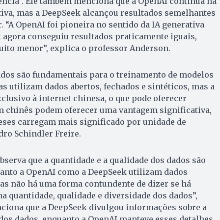
ência”. Ele também menciona que a OpenAI continua na
tiva, mas a DeepSeek alcançou resultados semelhantes
 “A OpenAI foi pioneira no sentido da IA generativa
k agora conseguiu resultados praticamente iguais,
uito menor”, explica o professor Anderson.
dados são fundamentais para o treinamento de modelos
s utilizam dados abertos, fechados e sintéticos, mas a
lusivo à internet chinesa, o que pode oferecer
m chinês podem oferecer uma vantagem significativa,
eses carregam mais significado por unidade de
dro Schindler Freire.
serva que a quantidade e a qualidade dos dados são
Tanto a OpenAI como a DeepSeek utilizam dados
mas não há uma forma contundente de dizer se há
na quantidade, qualidade e diversidade dos dados”,
ciona que a DeepSeek divulgou informações sobre a
 dos dados, enquanto a OpenAI manteve esses detalhes