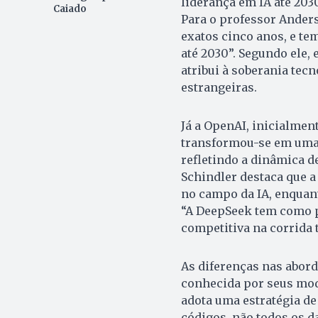
liderança em IA até 203
Caiado
Para o professor Anders
exatos cinco anos, e tem
até 2030”. Segundo ele,
atribui à soberania tec
estrangeiras.
Já a OpenAI, inicialment
transformou-se em uma
refletindo a dinâmica d
Schindler destaca que 
no campo da IA, enquant
“A DeepSeek tem como p
competitiva na corrida 
As diferenças nas abor
conhecida por seus mod
adota uma estratégia de
códigos, não todos os d