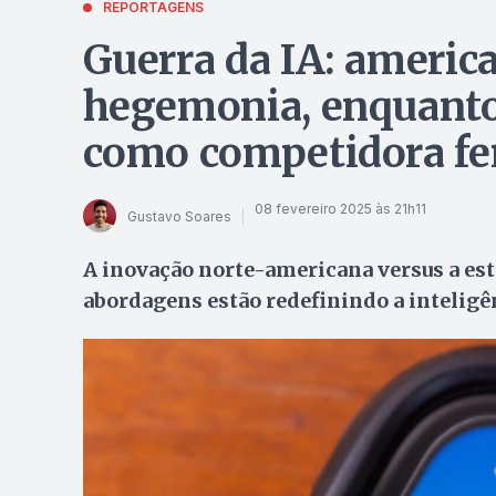
REPORTAGENS
Guerra da IA: americ
hegemonia, enquanto
como competidora fe
08 fevereiro 2025 às 21h11
Gustavo Soares
A inovação norte-americana versus a est
abordagens estão redefinindo a inteligên