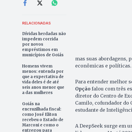
RELACIONADAS
Dívidas herdadas não
impedem corrida
por novos
empréstimos em
municípios de Goiás
mas suas abordagens, pr
econômicas e políticas.
Homens vivem
menos: entenda por
que a expectativa de
Para entender melhor s
vida deles é de até
seis anos menor que
Opção
falou com três es
a das mulheres
diretor do Centro de Ex
Camilo, cofundador do C
Goiás na
encruzilhada fiscal:
estudante de Inteligênc
como José Eliton
recebeu o Estado de
Marconi e como o
A DeepSeek surge em u
entregou para