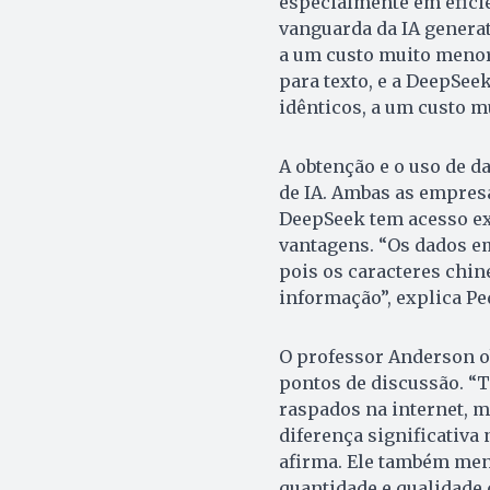
especialmente em efici
vanguarda da IA genera
a um custo muito menor.
para texto, e a DeepSee
idênticos, a um custo m
A obtenção e o uso de 
de IA. Ambas as empresa
DeepSeek tem acesso exc
vantagens. “Os dados e
pois os caracteres chin
informação”, explica Pe
O professor Anderson ob
pontos de discussão. “
raspados na internet, 
diferença significativa 
afirma. Ele também men
quantidade e qualidade