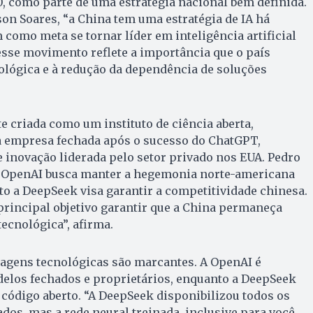
0, como parte de uma estratégia nacional bem definida.
on Soares, “a China tem uma estratégia de IA há
 como meta se tornar líder em inteligência artificial
 esse movimento reflete a importância que o país
nológica e à redução da dependência de soluções
e criada como um instituto de ciência aberta,
 empresa fechada após o sucesso do ChatGPT,
e inovação liderada pelo setor privado nos EUA. Pedro
a OpenAI busca manter a hegemonia norte-americana
o a DeepSeek visa garantir a competitividade chinesa.
rincipal objetivo garantir que a China permaneça
tecnológica”, afirma.
dagens tecnológicas são marcantes. A OpenAI é
elos fechados e proprietários, enquanto a DeepSeek
 código aberto. “A DeepSeek disponibilizou todos os
ados, mas a rede neural treinada, inclusive para você