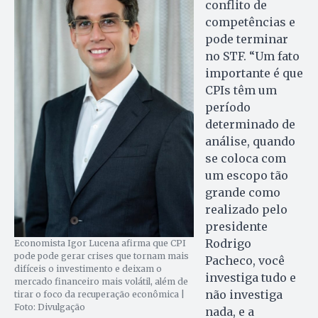
conflito de
competências e
pode terminar
no STF. “Um fato
importante é que
CPIs têm um
período
determinado de
análise, quando
se coloca com
um escopo tão
grande como
realizado pelo
presidente
Rodrigo
Economista Igor Lucena afirma que CPI
pode pode gerar crises que tornam mais
Pacheco, você
difíceis o investimento e deixam o
investiga tudo e
mercado financeiro mais volátil, além de
não investiga
tirar o foco da recuperação econômica |
Foto: Divulgação
nada, e a