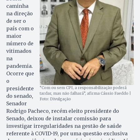
caminha
na direção
de ser o
país com o
maior
número de
vitimados
na
pandemia.
Ocorre que
o
presidente
“Com ou sem CPI, a responsabilização poderá
tardar, mas não falhará”, afirma Cássio Faeddo |
do senado,
Foto: Divulgação
Senador
Rodrigo Pacheco, recém eleito presidente do
Senado, deixou de instalar comissão para
investigar irregularidades na gestão de saúde
referente à COVID-19, por uma questão exclusiva