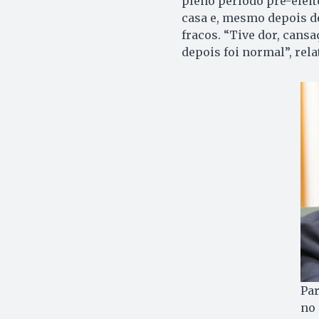
pleno período pré-eleito
casa e, mesmo depois de
fracos. “Tive dor, cans
depois foi normal”, rela
Par
no 