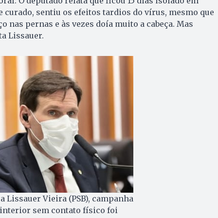
ral. O deputado relata que ficou 15 dias isolado em
 curado, sentiu os efeitos tardios do vírus, mesmo que
aço nas pernas e às vezes doía muito a cabeça. Mas
ta Lissauer.
a Lissauer Vieira (PSB), campanha
interior sem contato físico foi