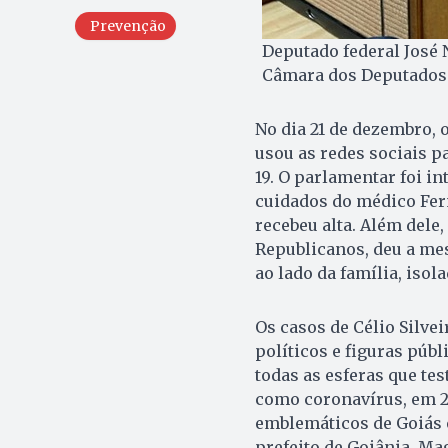
Prevenção
Deputado federal José 
Câmara dos Deputados 
No dia 21 de dezembro, o
usou as redes sociais p
19. O parlamentar foi i
cuidados do médico Fer
recebeu alta. Além dele
Republicanos, deu a mes
ao lado da família, isol
Os casos de Célio Silve
políticos e figuras públ
todas as esferas que te
como coronavírus, em 2
emblemáticos de Goiás 
prefeito de Goiânia, Ma