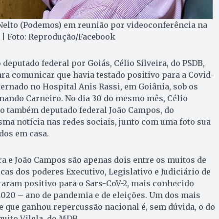
Nelto (Podemos) em reunião por videoconferência na
| Foto: Reprodução/Facebook
 deputado federal por Goiás, Célio Silveira, do PSDB,
ara comunicar que havia testado positivo para a Covid-
nternado no Hospital Anis Rassi, em Goiânia, sob os
nando Carneiro. No dia 30 do mesmo mês, Célio
, o também deputado federal João Campos, do
ma notícia nas redes sociais, junto com uma foto sua
ados em casa.
ira e João Campos são apenas dois entre os muitos de
icas dos poderes Executivo, Legislativo e Judiciário de
staram positivo para o Sars-CoV-2, mais conhecido
020 – ano de pandemia e de eleições. Um dos mais
e que ganhou repercussão nacional é, sem dúvida, o do
guito Vilela, do MDB.