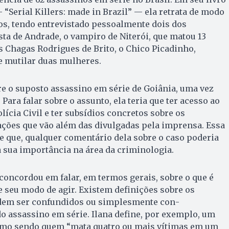
“Serial Killers: made in Brazil” — ela retrata de modo
os, tendo entrevistado pessoalmente dois dos
ta de Andrade, o vampiro de Niterói, que matou 13
s Chagas Rodrigues de Brito, o Chico Picadinho,
e mutilar duas mulheres.
re o su­posto assassino em série de Goiâ­nia, uma vez
Para falar sobre o assunto, ela te­ria que ter acesso ao
olícia Civil e ter subsídios concretos sobre os
ções que vão além das divulgadas pela imprensa. Essa
 de que, qualquer comentário dela sobre o caso poderia
 sua importância na área da criminologia.
concordou em falar, em termos gerais, so­bre o que é
 seu modo de agir. Existem definições sobre os
dem ser confundidos ou simplesmente con­
 assassino em série. Ilana define, por exemplo, um
o sen­­do quem “mata quatro ou mais ví­­timas em um