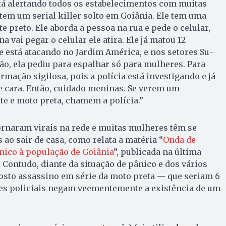
tá alertando todos os estabelecimentos com muitas
 tem um serial killer solto em Goiânia. Ele tem uma
 preto. Ele aborda a pessoa na rua e pede o celular,
vai pegar o celular ele atira. Ele já matou 12
 está atacando no Jar­dim América, e nos setores Su­
ão, ela pe­diu para espalhar só para mulheres. Para
mação sigilosa, pois a polícia está investigando e já
e cara. Então, cuidado meninas. Se verem um
e e moto preta, chamem a polícia.”
ornaram virais na rede e muitas mulheres têm se
ao sair de casa, como relata a matéria “
Onda de
nico à população de Goiânia
”, publicada na última
. Contu­do, diante da situação de pânico e dos vá­rios
osto as­sas­sino em série da moto preta — que seriam 6
dades policiais negam veementemente a existência de um