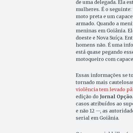
de uma delegada. Ela es
mulheres. É o seguinte:
moto preta e um capacete
armado. Quando a menina 
meninas em Goiânia. Ele
doeste e Nova Suíça. Ent
homens não. É uma infor
está quase pegando ess
motoqueiro com capacet
Essas informações se t
tornado mais cautelosas 
violência tem levado pâ
edição do
Jornal Opção
casos atribuídos ao sup
e não 12 —, as au­to­ri
serial em Goiânia.