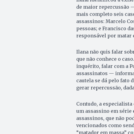
de maior repercussão — 
mais completo seis cas
assassinos: Marcelo Cos
pessoas; e Francisco da
responsável por matar 
Ilana não quis falar sob
que não conhece o ca­so. 
inquérito, falar com a P
assassinatos — informa
cautela se dá pelo fato
gerar repercussão, dada
Contudo, a especialista 
um assassino em série e
assassinos, que não po
vencionados como sendo
“matador em massa” com