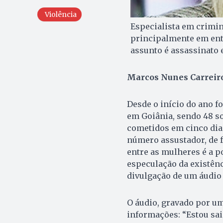
Violência
Especialista em crimin
principalmente em ent
assunto é assassinato e
Marcos Nunes Carreir
Desde o início do ano 
em Goiânia, sendo 48 s
cometidos em cinco dias
número assustador, de f
entre as mulheres é a po
especulação da existên
divulgação de um áudio
O áudio, gravado por um
informações: “Estou sai