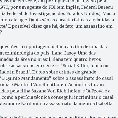
ssassino em série, em português) foi utilizado pela
1970, por um agente do FBI (em inglês, Federal Bureau
ncia Federal de Investigação dos Estados Unidos). Mas o
Como ele age? Quais são as características atribuídas a
e? É possível dizer que há, de fato, um assassino em
?
questões, a reportagem pediu o auxílio de uma das
m criminologia do país: Ilana Casoy. Uma das
madas da área no Brasil, Ilana tem quatro livros
sobre assassinos em série — “Serial Killer, louco ou
 Made in Brazil”. E dois sobre crimes de grande
“O Quinto Mandamento”, sobre o assassinato do casal
rísia e Manfred Von Ri­chthofen. As mortes foram
as pela filha Suzane Von Richthofen; e “A Prova é a
 como a perícia técnica conseguiu incriminar o casal
Alexandre Nardoni no assassinato da menina Isabella.
tência de 62 assassinos em série no Brasil. Em seu livro