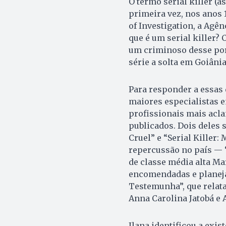
O termo serial killer (a
primeira vez, nos anos 
of Investigation, a Agê
que é um serial killer? 
um criminoso desse port
série a solta em Goiânia
Para responder a essas 
maiores especialistas e
profissionais mais acla
publicados. Dois deles 
Cruel” e “Serial Killer:
repercussão no país — 
de classe média alta Ma
encomendadas e planejad
Testemunha”, que relata
Anna Carolina Jatobá e 
Ilana identificou a exis