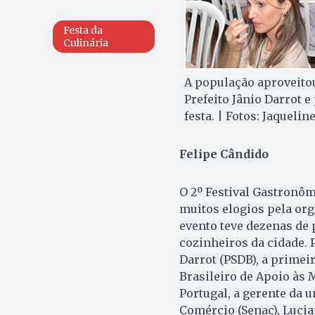
Festa da
Culinária
A população aproveitou
Prefeito Jânio Darrot
festa. | Fotos: Jaquelin
Felipe Cândido
O 2º Festival Gastro­nô
muitos elogios pela orga
evento teve dezenas de 
cozinheiros da cidade. 
Darrot (PSDB), a primei
Brasileiro de Apoio às
Portugal, a gerente da 
Comércio (Senac), Lucia