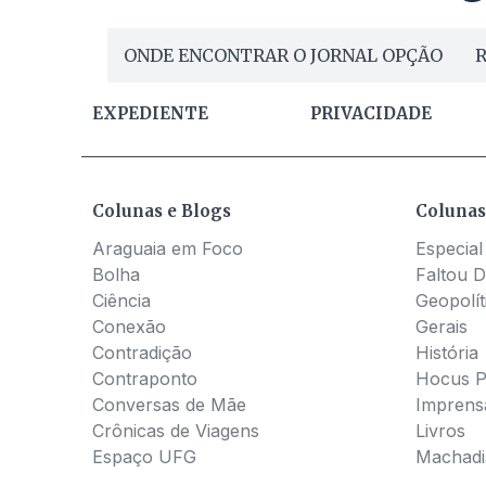
ONDE ENCONTRAR O JORNAL OPÇÃO
R
EXPEDIENTE
PRIVACIDADE
Colunas e Blogs
Colunas
Araguaia em Foco
Especial
Bolha
Faltou D
Ciência
Geopolít
Conexão
Gerais
Contradição
História
Contraponto
Hocus 
Conversas de Mãe
Imprens
Crônicas de Viagens
Livros
Espaço UFG
Machadia