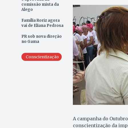
comissão mista da
Alego
Família Roriz agora
vai de Eliana Pedrosa
PR sob nova direção
no Gama
Conscientização
A campanha do Outubro 
conscientização da imp