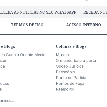
ECEBA AS NOTÍCIAS NO SEU WHATSAPP
RECEBA NOV
TERMOS DE USO
ACESSO INTERNO
 e Blogs
Colunas e Blogs
 da Guerra Oriente Médio
Música
izer
O mundo bate à porta
ica
Opção Jurídica
Periscópio
Ponto de Partida
Pocus
Pontos de Fuga
a
Realpolitik
nices...