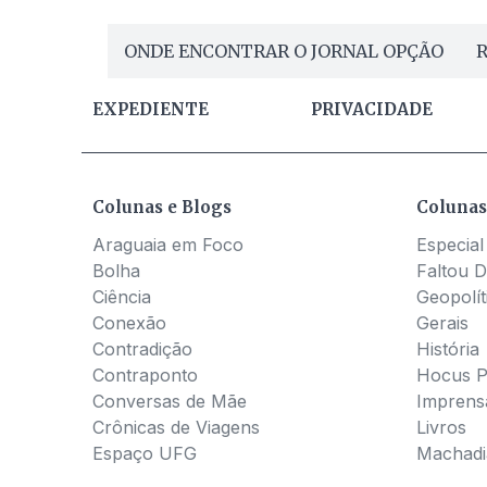
ONDE ENCONTRAR O JORNAL OPÇÃO
R
EXPEDIENTE
PRIVACIDADE
Colunas e Blogs
Colunas
Araguaia em Foco
Especial
Bolha
Faltou D
Ciência
Geopolít
Conexão
Gerais
Contradição
História
Contraponto
Hocus 
Conversas de Mãe
Imprens
Crônicas de Viagens
Livros
Espaço UFG
Machadia