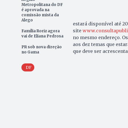
Metropolitana do DF
é aprovada na
comissão mista da
Alego
estará disponível até 2
site
www.consultapublica
Família Roriz agora
vai de Eliana Pedrosa
no mesmo endereço. Os 
aos dez temas que esta
PR sob nova direção
que deve ser acrescenta
no Gama
DF