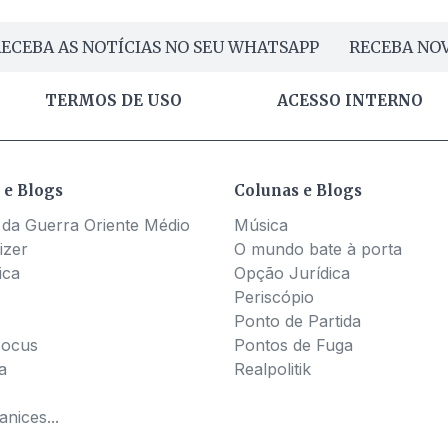
ECEBA AS NOTÍCIAS NO SEU WHATSAPP
RECEBA NOV
TERMOS DE USO
ACESSO INTERNO
 e Blogs
Colunas e Blogs
 da Guerra Oriente Médio
Música
izer
O mundo bate à porta
ica
Opção Jurídica
Periscópio
Ponto de Partida
Pocus
Pontos de Fuga
a
Realpolitik
nices...