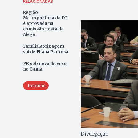
RELACIONADAS
Região
Metropolitana do DF
é aprovada na
comissão mista da
Alego
Família Roriz agora
vai de Eliana Pedrosa
PR sob nova direção
no Gama
Reunião
Divulgação