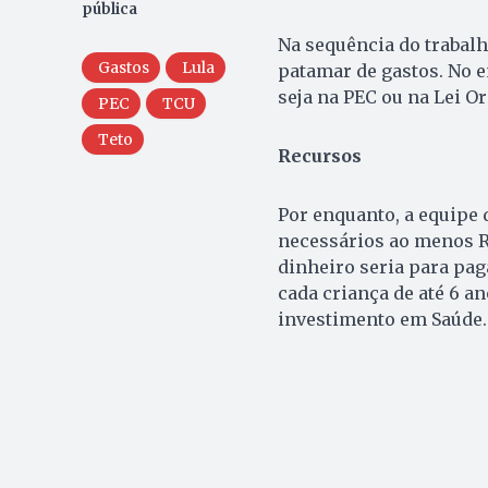
pública
Na sequência do trabalho
Gastos
Lula
patamar de gastos. No e
seja na PEC ou na Lei O
PEC
TCU
Teto
Recursos
Por enquanto, a equipe 
necessários ao menos R$
dinheiro seria para pag
cada criança de até 6 a
investimento em Saúde.