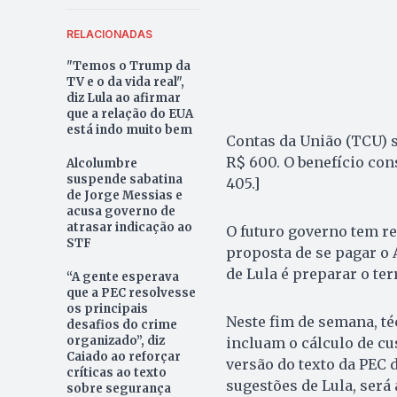
RELACIONADAS
"Temos o Trump da
TV e o da vida real",
diz Lula ao afirmar
que a relação do EUA
está indo muito bem
Contas da União (TCU) s
R$ 600. O benefício co
Alcolumbre
suspende sabatina
405.]
de Jorge Messias e
acusa governo de
atrasar indicação ao
O futuro governo tem rec
STF
proposta de se pagar o A
de Lula é preparar o te
“A gente esperava
que a PEC resolvesse
os principais
Neste fim de semana, t
desafios do crime
organizado”, diz
incluam o cálculo de c
Caiado ao reforçar
versão do texto da PEC d
críticas ao texto
sugestões de Lula, será
sobre segurança