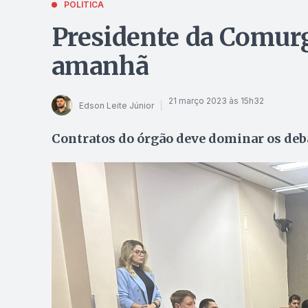
POLÍTICA
Presidente da Comurg
amanhã
21 março 2023 às 15h32
Edson Leite Júnior
Contratos do órgão deve dominar os deb