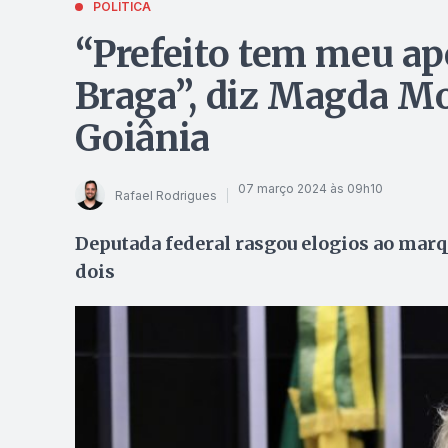
POLÍTICA
“Prefeito tem meu ap
Braga”, diz Magda Mo
Goiânia
07 março 2024 às 09h10
Rafael Rodrigues
Deputada federal rasgou elogios ao marqu
dois