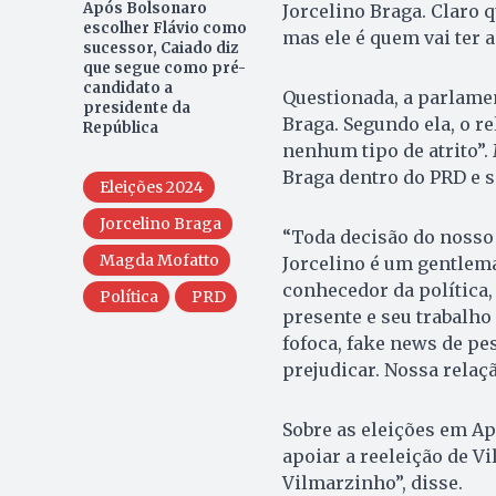
Após Bolsonaro
Jorcelino Braga. Claro 
escolher Flávio como
mas ele é quem vai ter a
sucessor, Caiado diz
que segue como pré-
candidato a
Questionada, a parlame
presidente da
Braga. Segundo ela, o r
República
nenhum tipo de atrito”.
Braga dentro do PRD e s
Eleições 2024
Jorcelino Braga
“Toda decisão do nosso 
Magda Mofatto
Jorcelino é um gentlem
conhecedor da política,
Política
PRD
presente e seu trabalho 
fofoca, fake news de pe
prejudicar. Nossa relaçã
Sobre as eleições em Ap
apoiar a reeleição de V
Vilmarzinho”, disse.