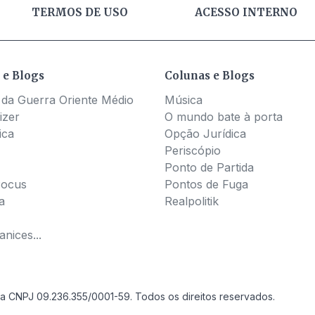
TERMOS DE USO
ACESSO INTERNO
 e Blogs
Colunas e Blogs
 da Guerra Oriente Médio
Música
izer
O mundo bate à porta
ica
Opção Jurídica
Periscópio
Ponto de Partida
Pocus
Pontos de Fuga
a
Realpolitik
nices...
a CNPJ 09.236.355/0001-59. Todos os direitos reservados.