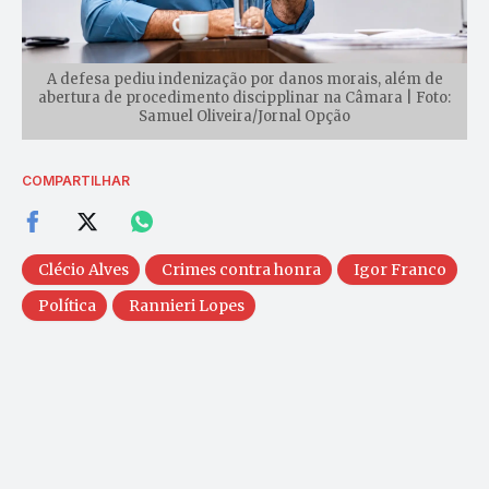
A defesa pediu indenização por danos morais, além de
abertura de procedimento discipplinar na Câmara | Foto:
Samuel Oliveira/Jornal Opção
COMPARTILHAR
Clécio Alves
Crimes contra honra
Igor Franco
Política
Rannieri Lopes