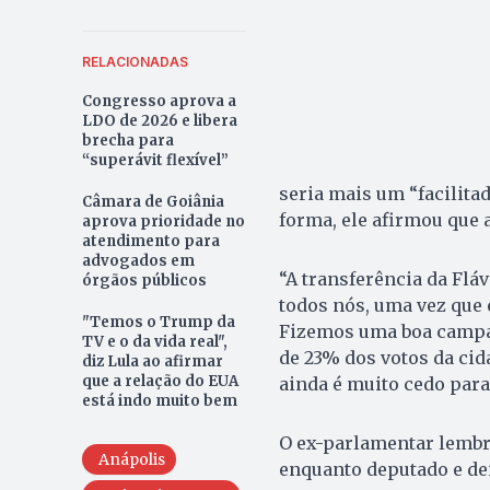
RELACIONADAS
Congresso aprova a
LDO de 2026 e libera
brecha para
“superávit flexível”
seria mais um “facilita
Câmara de Goiânia
forma, ele afirmou que 
aprova prioridade no
atendimento para
advogados em
“A transferência da Flá
órgãos públicos
todos nós, uma vez que e
"Temos o Trump da
Fizemos uma boa campanh
TV e o da vida real",
de 23% dos votos da cid
diz Lula ao afirmar
que a relação do EUA
ainda é muito cedo para
está indo muito bem
O ex-parlamentar lembr
Anápolis
enquanto deputado e dei