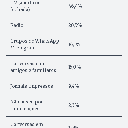
TV (aberta ou
46,4%
fechada)
Rádio
20,5%
Grupos de WhatsApp
16,1%
/ Telegram
Conversas com
15,0%
amigos e familiares
Jornais impressos
9,4%
Não busco por
2,3%
informações
Conversas em
1,5%