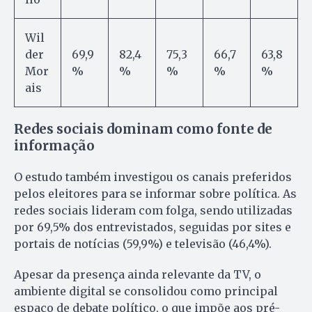
Wil
der
69,9
82,4
75,3
66,7
63,8
Mor
%
%
%
%
%
ais
Redes sociais dominam como fonte de
informação
O estudo também investigou os canais preferidos
pelos eleitores para se informar sobre política. As
redes sociais lideram com folga, sendo utilizadas
por 69,5% dos entrevistados, seguidas por sites e
portais de notícias (59,9%) e televisão (46,4%).
Apesar da presença ainda relevante da TV, o
ambiente digital se consolidou como principal
espaço de debate político, o que impõe aos pré-