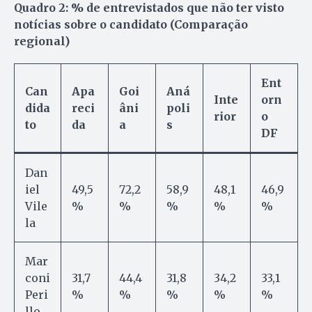
Quadro 2: % de entrevistados que não ter visto
notícias sobre o candidato (Comparação
regional)
Ent
Can
Apa
Goi
Aná
Inte
orn
dida
reci
âni
poli
rior
o
to
da
a
s
DF
Dan
iel
49,5
72,2
58,9
48,1
46,9
Vile
%
%
%
%
%
la
Mar
coni
31,7
44,4
31,8
34,2
33,1
Peri
%
%
%
%
%
llo