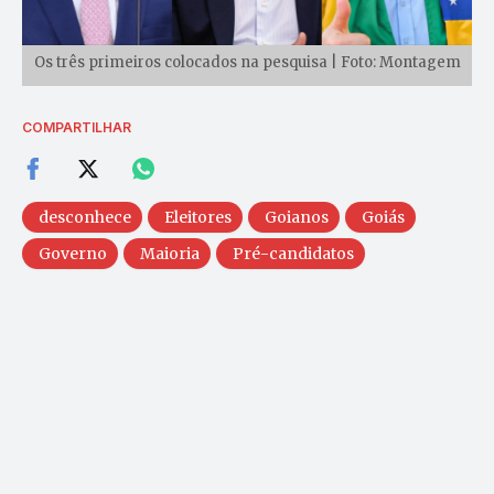
Os três primeiros colocados na pesquisa | Foto: Montagem
COMPARTILHAR
desconhece
Eleitores
Goianos
Goiás
Governo
Maioria
Pré-candidatos