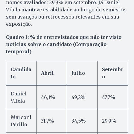
nomes avaliados: 29,9% em setembro. Já Daniel
Vilela manteve estabilidade ao longo do semestre,
sem avanços ou retrocessos relevantes em sua
exposição.
Quadro 1: % de entrevistados que não ter visto
notícias sobre o candidato (Comparação
temporal)
Candida
Setembr
Abril
Julho
to
o
Daniel
46,1%
49,2%
47,7%
Vilela
Marconi
31,7%
34,5%
29,9%
Perillo