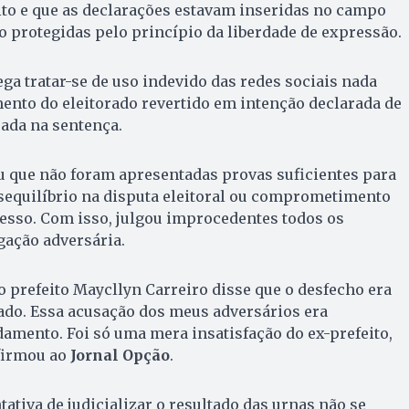
ito e que as declarações estavam inseridas no campo
do protegidas pelo princípio da liberdade de expressão.
ega tratar-se de uso indevido das redes sociais nada
ento do eleitorado revertido em intenção declarada de
rada na sentença.
u que não foram apresentadas provas suficientes para
equilíbrio na disputa eleitoral ou comprometimento
esso. Com isso, julgou improcedentes todos os
gação adversária.
o prefeito Maycllyn Carreiro disse que o desfecho era
rado. Essa acusação dos meus adversários era
mento. Foi só uma mera insatisfação do ex-prefeito,
afirmou ao
Jornal Opção
.
ativa de judicializar o resultado das urnas não se