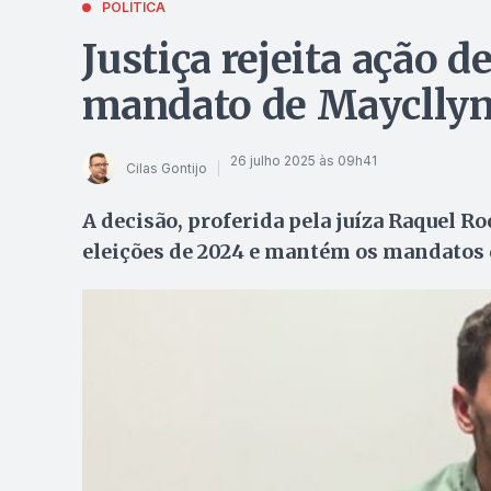
POLÍTICA
Justiça rejeita ação 
mandato de Maycllyn
26 julho 2025 às 09h41
Cilas Gontijo
A decisão, proferida pela juíza Raquel R
eleições de 2024 e mantém os mandatos d