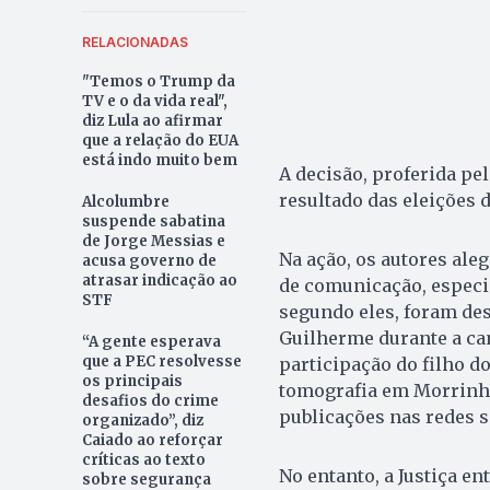
RELACIONADAS
"Temos o Trump da
TV e o da vida real",
diz Lula ao afirmar
que a relação do EUA
está indo muito bem
A decisão, proferida pe
resultado das eleições 
Alcolumbre
suspende sabatina
de Jorge Messias e
Na ação, os autores ale
acusa governo de
atrasar indicação ao
de comunicação, especia
STF
segundo eles, foram de
Guilherme durante a ca
“A gente esperava
que a PEC resolvesse
participação do filho d
os principais
tomografia em Morrinho
desafios do crime
publicações nas redes s
organizado”, diz
Caiado ao reforçar
críticas ao texto
No entanto, a Justiça e
sobre segurança