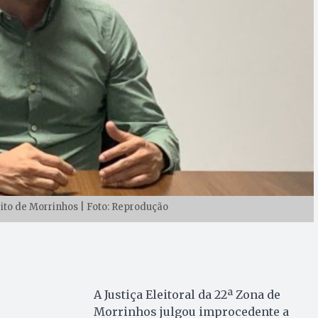
eito de Morrinhos | Foto: Reprodução
A Justiça Eleitoral da 22ª Zona de
Morrinhos julgou improcedente a