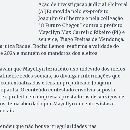
Ação de Investigação Judicial Eleitoral
(AIJE) movida pelo ex-prefeito
Joaquim Guilherme e pela coligação
“O Futuro Chegou” contra o prefeito
Maycllyn Max Carreiro Ribeiro (PL) e
seu vice, Tiago Freitas de Mendonça.
la juíza Raquel Rocha Lemos, reafirma a validade do
de 2024 e mantém os mandatos dos eleitos.
gavam que Maycllyn teria feito uso indevido dos meios
lmente redes sociais, ao divulgar informações que,
scontextualizadas e teriam prejudicado Joaquim
mpanha. O conteúdo contestado envolvia suposta
o ex-prefeito em empresas prestadoras de serviços de
s, tema abordado por Maycllyn em entrevistas e
ociais.
ntendeu que não houve irregularidades nas