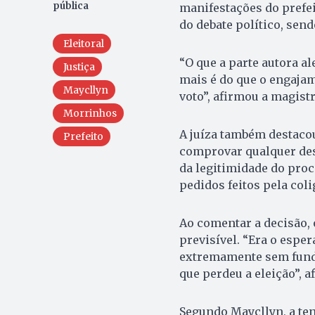
pública
manifestações do prefe
do debate político, sen
Eleitoral
“O que a parte autora al
Justiça
mais é do que o engajam
Maycllyn
voto”, afirmou a magist
Morrinhos
A juíza também destaco
Prefeito
comprovar qualquer des
da legitimidade do proc
pedidos feitos pela coli
Ao comentar a decisão, 
previsível. “Era o espe
extremamente sem funda
que perdeu a eleição”, 
Segundo Maycllyn, a tent