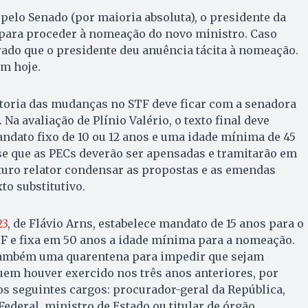
pelo Senado (por maioria absoluta), o presidente da
 para proceder à nomeação do novo ministro. Caso
rado que o presidente deu anuência tácita à nomeação.
m hoje.
atoria das mudanças no STF deve ficar com a senadora
 Na avaliação de Plínio Valério, o texto final deve
dato fixo de 10 ou 12 anos e uma idade mínima de 45
sse que as PECs deverão ser apensadas e tramitarão em
turo relator condensar as propostas e as emendas
o substitutivo.
23
, de Flávio Arns, estabelece mandato de 15 anos para o
F e fixa em 50 anos a idade mínima para a nomeação.
também uma quarentena para impedir que sejam
em houver exercido nos três anos anteriores, por
s seguintes cargos: procurador-geral da República,
ederal, ministro de Estado ou titular de órgão