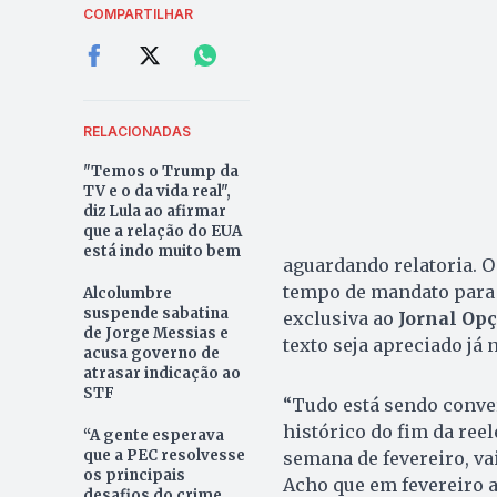
COMPARTILHAR
RELACIONADAS
"Temos o Trump da
TV e o da vida real",
diz Lula ao afirmar
que a relação do EUA
está indo muito bem
aguardando relatoria. O
tempo de mandato para 
Alcolumbre
suspende sabatina
exclusiva ao
Jornal Op
de Jorge Messias e
texto seja apreciado já 
acusa governo de
atrasar indicação ao
STF
“Tudo está sendo conve
histórico do fim da reel
“A gente esperava
que a PEC resolvesse
semana de fevereiro, vai
os principais
Acho que em fevereiro a
desafios do crime