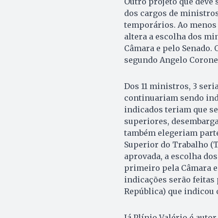
Outro projeto que deve
dos cargos de ministro
temporários. Ao menos 
altera a escolha dos mi
Câmara e pelo Senado. O
segundo Angelo Coronel 
Dos 11 ministros, 3 ser
continuariam sendo ind
indicados teriam que se
superiores, desembargad
também elegeriam parte 
Superior do Trabalho (T
aprovada, a escolha dos
primeiro pela Câmara e
indicações serão feitas
República) que indicou 
Já Plínio Valério é auto