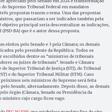
 ser apreciado pelo Senado em 2024 é transformação
s do Supremo Tribunal Federal em mandatos
três propostas trazem o tema. Uma das propostas
nistros, que passariam a ser indicados também pela
 objetivo principal seria descentralizar as indicações,
(PSD-BA) que é o autor dessa proposta.
iam eleitos pelo Senado e 3 pela Câmara; os demais
icados pelo presidente da República. Todos os
r escolhidos dentre os “ministros de tribunais
ores ou juízes de tribunais”. Senado e Câmara
do Superior Tribunal de Justiça (STJ), do Tribunal
ST) e do Superior Tribunal Militar (STM). Caso
 próximos seis ministros do Supremo será feita
 pelo Senado, alternadamente. Depois disso, as demais
 pelo órgão (Câmara, Senado ou Presidência da
o ministro cujo cargo ficou vago.
r da
PEC 16/2019
, que estabelece mandato fixo de oito