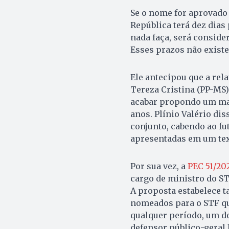
Se o nome for aprovado 
República terá dez dias
nada faça, será conside
Esses prazos não existe
Ele antecipou que a rel
Tereza Cristina (PP-MS).
acabar propondo um man
anos. Plínio Valério di
conjunto, cabendo ao fu
apresentadas em um text
Por sua vez, a
PEC 51/20
cargo de ministro do ST
A proposta estabelece 
nomeados para o STF qu
qualquer período, um do
defensor público-geral F