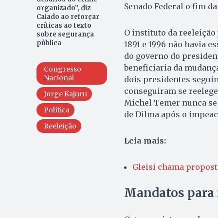
Senado Federal o fim da
organizado”, diz
Caiado ao reforçar
críticas ao texto
O instituto da reeleição
sobre segurança
pública
1891 e 1996 não havia e
do governo do presiden
beneficiaria da mudança
Congresso
Nacional
dois presidentes seguin
conseguiram se reeleger
Jorge Kajuru
Michel Temer nunca se 
Política
de Dilma após o impeac
Reeleição
Leia mais:
Gleisi chama proposta
Mandatos para 