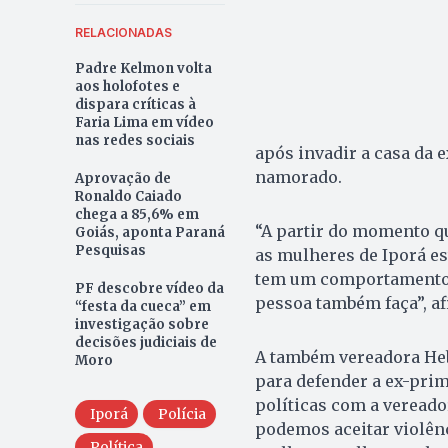
RELACIONADAS
Padre Kelmon volta
aos holofotes e
dispara críticas à
Faria Lima em vídeo
nas redes sociais
após invadir a casa da e
namorado.
Aprovação de
Ronaldo Caiado
chega a 85,6% em
“A partir do momento qu
Goiás, aponta Paraná
Pesquisas
as mulheres de Iporá es
tem um comportamento d
PF descobre vídeo da
pessoa também faça”, af
“festa da cueca” em
investigação sobre
decisões judiciais de
A também vereadora Heb
Moro
para defender a ex-pri
políticas com a vereado
Iporá
Polícia
podemos aceitar violên
Política