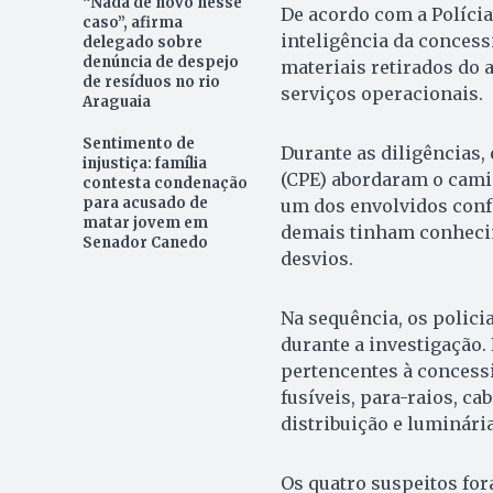
“Nada de novo nesse
De acordo com a Polícia 
caso”, afirma
inteligência da conces
delegado sobre
denúncia de despejo
materiais retirados do a
de resíduos no rio
serviços operacionais.
Araguaia
Sentimento de
Durante as diligências
injustiça: família
(CPE) abordaram o camin
contesta condenação
para acusado de
um dos envolvidos conf
matar jovem em
demais tinham conheci
Senador Canedo
desvios.
Na sequência, os polici
durante a investigação.
pertencentes à concessi
fusíveis, para-raios, ca
distribuição e luminária
Os quatro suspeitos for