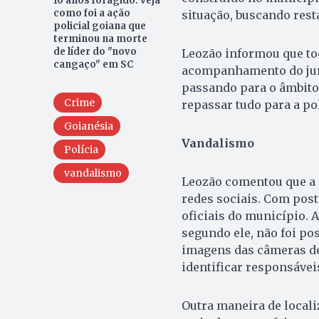
10 anos foragido: veja
como foi a ação
situação, buscando rest
policial goiana que
terminou na morte
de líder do "novo
Leozão informou que to
cangaço" em SC
acompanhamento do juríd
passando para o âmbito 
Crime
repassar tudo para a pol
Goianésia
Vandalismo
Polícia
vandalismo
Leozão comentou que a 
redes sociais. Com pos
oficiais do município.
segundo ele, não foi pos
imagens das câmeras dev
identificar responsáve
Outra maneira de local