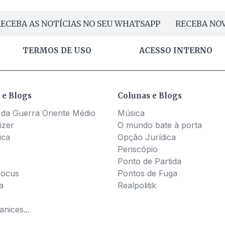
ECEBA AS NOTÍCIAS NO SEU WHATSAPP
RECEBA NOV
TERMOS DE USO
ACESSO INTERNO
 e Blogs
Colunas e Blogs
 da Guerra Oriente Médio
Música
izer
O mundo bate à porta
ica
Opção Jurídica
Periscópio
Ponto de Partida
Pocus
Pontos de Fuga
a
Realpolitik
nices...