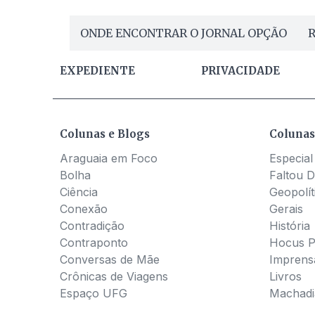
ONDE ENCONTRAR O JORNAL OPÇÃO
R
EXPEDIENTE
PRIVACIDADE
Colunas e Blogs
Colunas
Araguaia em Foco
Especial
Bolha
Faltou D
Ciência
Geopolít
Conexão
Gerais
Contradição
História
Contraponto
Hocus 
Conversas de Mãe
Imprens
Crônicas de Viagens
Livros
Espaço UFG
Machadia