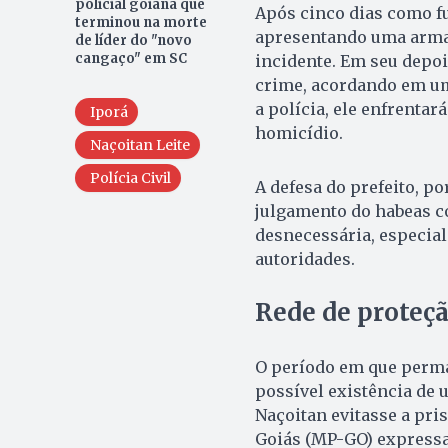
policial goiana que
Após cinco dias como fug
terminou na morte
apresentando uma arma 
de líder do "novo
cangaço" em SC
incidente. Em seu depo
crime, acordando em um
a polícia, ele enfrentar
Iporá
homicídio.
Naçoitan Leite
Polícia Civil
A defesa do prefeito, p
julgamento do habeas c
desnecessária, especial
autoridades.
Rede de proteç
O período em que perma
possível existência de 
Naçoitan evitasse a pri
Goiás (MP-GO) expressa