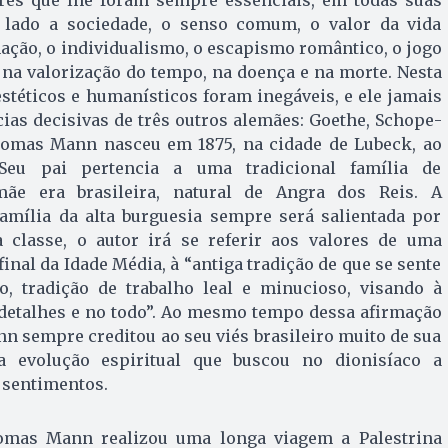
ores que lhe foram sempre essenciais, em todas suas
 lado a sociedade, o senso comum, o valor da vida
enação, o individualismo, o escapismo romântico, o jogo
 na valorização do tempo, na doença e na morte. Nesta
stéticos e humanísticos foram inegáveis, e ele jamais
cias decisivas de três outros alemães: Goethe, Scho­pe­
ho­mas Mann nasceu em 1875, na cidade de Lubeck, ao
Seu pai pertencia a uma tradicional família de
ãe era brasileira, natural de Angra dos Reis. A
amília da alta burguesia sempre será salientada por
 classe, o autor irá se referir aos valores de uma
inal da Idade Média, à “antiga tradição de que se sente
, tradição de trabalho leal e minucioso, visando à
 detalhes e no todo”. Ao mesmo tempo dessa afirmação
n sempre creditou ao seu viés brasileiro muito de sua
da evolução espiritual que buscou no dionisíaco a
 sentimentos.
omas Mann realizou uma longa viagem a Palestrina