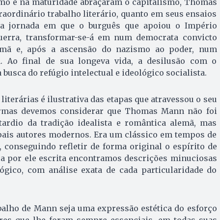
smo e na maturidade abraçaram o capitalismo, Thomas
aordinário trabalho literário, quanto em seus ensaios
ma jornada em que o burguês que apoiou o Império
erra, transformar-se-á em num democrata convicto
emã e, após a ascensão do nazismo ao poder, num
a. Ao final de sua longeva vida, a desilusão com o
à busca do refúgio intelectual e ideológico socialista.
iterárias é ilustrativa das etapas que atravessou o seu
ormas devemos considerar que Thomas Mann não foi
ardio da tradição idealista e romântica alemã, mas
ais autores modernos. Era um clássico em tempos de
 conseguindo refletir de forma original o espírito de
a por ele escrita encontramos descrições minuciosas
ógico, com análise exata de cada particularidade do
abalho de Mann seja uma expressão estética do esforço