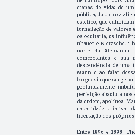
de contrapor dois val
etapas de vida: de um
pública; do outro a ali
estético, que culminam
formatação de valores e
os ocultaria, as influên
nhauer e Nietzsche. T
norte da Alemanha. 
comerciantes e sua m
descendência de uma f
Mann e ao falar dessa
burguesia que surge ao f
profundamente imbuído
perfeição absoluta nos
da ordem, apolínea, Man
capacidade criativa, 
libertação dos próprios
Entre 1896 e 1898, Th