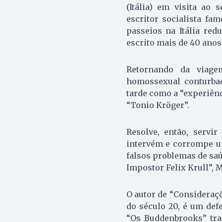
(Itália) em visita ao
escritor socialista fa
passeios na Itália red
escrito mais de 40 anos
Retornando da viage
homossexual conturbad
tarde como a “experiênc
“Tonio Kröger”.
Resolve, então, servi
intervém e corrompe um
falsos problemas de saú
Im­postor Felix Krull”, 
O autor de “Consideraçõ
do século 20, é um defe
“Os Budden­brooks” tr