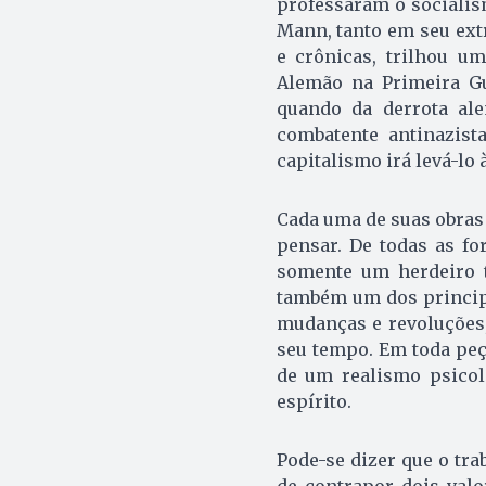
professaram o sociali
Mann, tanto em seu extr
e crônicas, trilhou u
Alemão na Primeira Gu
quando da derrota al
combatente antinazist
capitalismo irá levá-lo 
Cada uma de suas obras l
pensar. De todas as f
somente um herdeiro t
também um dos princip
mudanças e revoluções,
seu tempo. Em toda peç
de um realismo psicol
espírito.
Pode-se dizer que o tr