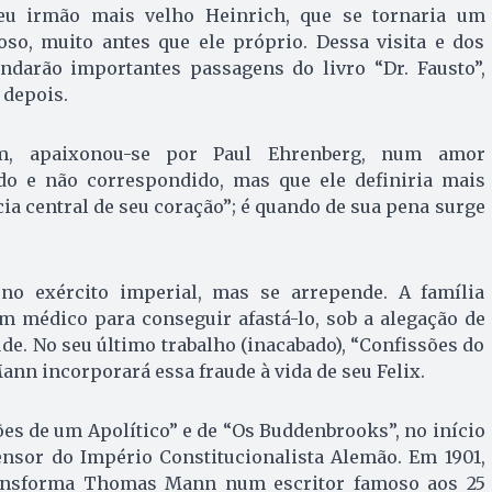
 seu irmão mais velho Heinrich, que se tornaria um
moso, muito antes que ele próprio. Dessa visita e dos
undarão importantes passagens do livro “Dr. Fausto”,
 depois.
m, apaixonou-se por Paul Ehrenberg, num amor
o e não correspondido, mas que ele definiria mais
ia central de seu coração”; é quando de sua pena surge
r no exército imperial, mas se arrepende. A família
 mé­dico para conseguir afastá-lo, sob a alegação de
de. No seu último trabalho (inacabado), “Confissões do
Mann incorporará essa fraude à vida de seu Felix.
es de um Apolítico” e de “Os Bud­den­brooks”, no início
nsor do Império Cons­ti­tu­ci­onalista Alemão. Em 1901,
ansforma Tho­mas Mann num escritor famoso aos 25