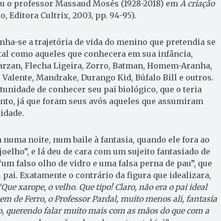
u o professor Massaud Mosés (1928-2018) em
A criação
o, Editora Cultrix, 2003, pp. 94-95).
a-se a trajetória de vida do menino que pretendia se
tal como aqueles que conhecera em sua infância,
Tarzan, Flecha Ligeira, Zorro, Batman, Homem-Aranha,
alente, Mandrake, Durango Kid, Búfalo Bill e outros.
rtunidade de conhecer seu pai biológico, que o teria
to, já que foram seus avós aqueles que assumiram
nidade.
 numa noite, num baile à fantasia, quando ele fora ao
joelho”, e lá deu de cara com um sujeito fantasiado de
“um falso olho de vidro e uma falsa perna de pau”, que
pai. Exatamente o contrário da figura que idealizara,
“Que xarope, o velho. Que tipo! Claro, não era o pai ideal
m de Ferro, o Professor Pardal, muito menos ali, fantasia
o, querendo falar muito mais com as mãos do que com a