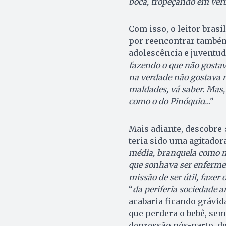
boca, tropeçando em verbos
Com isso, o leitor bras
por reencontrar também
adolescência e juventu
fazendo o que não gostav
na verdade não gostava 
maldades, vá saber. Mas,
como o do Pinóquio…”
Mais adiante, descobre
teria sido uma agitadora
média, branquela como ma
que sonhava ser enfermei
missão de ser útil, fazer 
“
da periferia sociedade 
acabaria ficando grávid
que perdera o bebê, sem
depressão pós-parto, dec