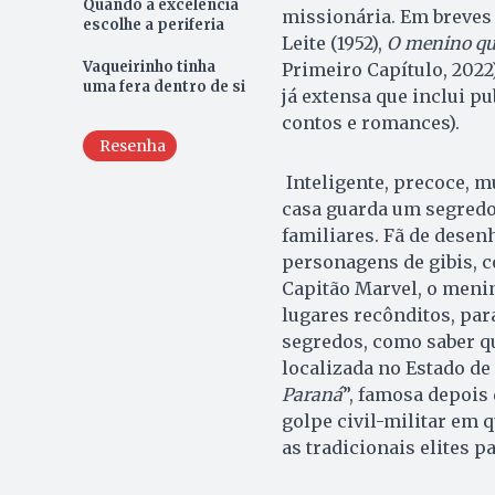
Quando a excelência
missionária. Em breves 
escolhe a periferia
Leite (1952),
O menino que
Vaqueirinho tinha
Primeiro Capítulo, 2022
uma fera dentro de si
já extensa que inclui p
contos e romances).
Resenha
Inteligente, precoce, mu
casa guarda um segredo
familiares. Fã de desen
personagens de gibis, 
Capitão Marvel, o menin
lugares recônditos, par
segredos, como saber qu
localizada no Estado de 
Paraná
”, famosa depois
golpe civil-militar em 
as tradicionais elites p