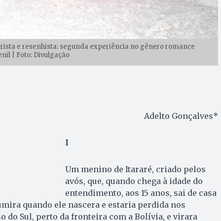
letrista e resenhista: segunda experiência no gênero romance
nil | Foto: Divulgação
Adelto Gonçalves*
I
Um menino de Itararé, criado pelos
avós, que, quando chega à idade do
entendimento, aos 15 anos, sai de casa
mira quando ele nascera e estaria perdida nos
do Sul, perto da fronteira com a Bolívia, e virara