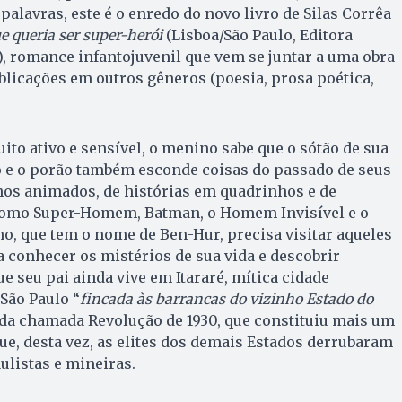
palavras, este é o enredo do novo livro de Silas Corrêa
 queria ser super-herói
(Lisboa/São Paulo, Editora
), romance infantojuvenil que vem se juntar a uma obra
ublicações em outros gêneros (poesia, prosa poética,
ito ativo e sensível, o menino sabe que o sótão de sua
 e o porão também esconde coisas do passado de seus
hos animados, de histórias em quadrinhos e de
como Super-Homem, Batman, o Homem Invisível e o
o, que tem o nome de Ben-Hur, precisa visitar aqueles
a conhecer os mistérios de sua vida e descobrir
e seu pai ainda vive em Itararé, mítica cidade
São Paulo “
fincada às barrancas
do vizinho Estado do
 da chamada Revolução de 1930, que constituiu mais um
que, desta vez, as elites dos demais Estados derrubaram
aulistas e mineiras.