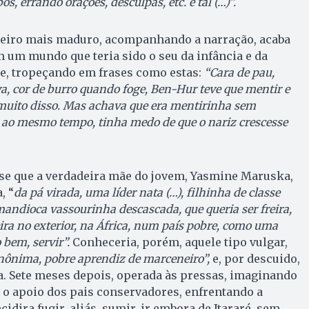
, errando orações, desculpas, etc. e tal (…)”.
ileiro mais maduro, acompanhando a narração, acaba
 um mundo que teria sido o seu da infância e da
de, tropeçando em frases como estas:
“Cara de pau,
a, cor de burro quando foge, Ben-Hur teve que mentir e
muito disso. Mas achava que era mentirinha sem
 ao mesmo tempo, tinha medo de que o nariz crescesse
-se que a verdadeira mãe do jovem, Yasmine Maruska,
, “
da pá virada, uma líder nata (…), filhinha de classe
ndioca vassourinha descascada, que queria ser freira,
ra no exterior, na África, num país pobre, como uma
o bem, servir”.
Conheceria, porém, aquele tipo vulgar,
anônima, pobre aprendiz de marceneiro”,
e, por descuido,
a. Sete meses depois, operada às pressas, imaginando
 o apoio dos pais conservadores, enfrentando a
idira fugir, aliás, sumir, ir embora de Itararé, sem