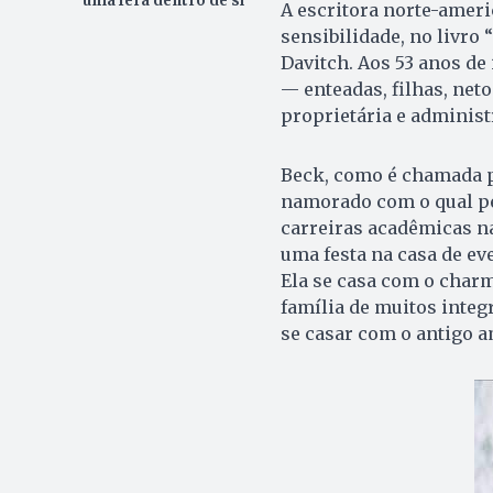
uma fera dentro de si
A escritora norte-ameri
sensibilidade, no livro
Davitch. Aos 53 anos de
— enteadas, filhas, net
proprietária e administ
Beck, como é chamada po
namorado com o qual pe
carreiras acadêmicas na
uma festa na casa de ev
Ela se casa com o char
família de muitos integ
se casar com o antigo a