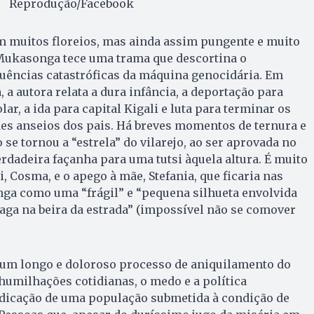
Reprodução/Facebook
m muitos floreios, mas ainda assim pungente e muito
 Mukasonga tece uma trama que descortina o
uências catastróficas da máquina genocidária. Em
 a autora relata a dura infância, a deportação para
ar, a ida para capital Kigali e luta para terminar os
es anseios dos pais. Há breves momentos de ternura e
se tornou a “estrela” do vilarejo, ao ser aprovada no
dadeira façanha para uma tutsi àquela altura. É muito
i, Cosma, e o apego à mãe, Stefania, que ficaria nas
a como uma “frágil” e “pequena silhueta envolvida
aga na beira da estrada” (impossível não se comover
e um longo e doloroso processo de aniquilamento do
humilhações cotidianas, o medo e a política
adicação de uma população submetida à condição de