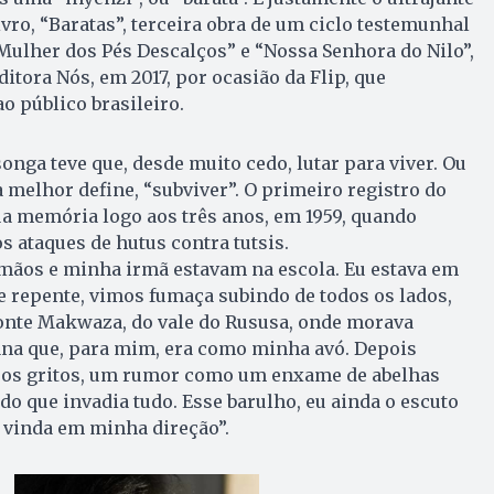
vro, “Baratas”, terceira obra de um ciclo testemunhal
Mulher dos Pés Descalços” e “Nossa Senhora do Nilo”,
itora Nós, em 2017, por ocasião da Flip, que
o público brasileiro.
nga teve que, desde muito cedo, lutar para viver. Ou
 melhor define, “subviver”. O primeiro registro do
ua memória logo aos três anos, em 1959, quando
 ataques de hutus contra tutsis.
mãos e minha irmã estavam na escola. Eu estava em
 repente, vimos fumaça subindo de todos os lados,
onte Makwaza, do vale do Rususa, onde morava
na que, para mim, era como minha avó. Depois
 os gritos, um rumor como um enxame de abelhas
 que invadia tudo. Esse barulho, eu ainda o escuto
vinda em minha direção”.