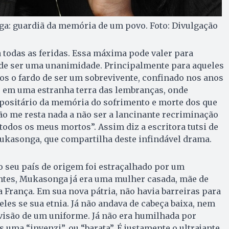
a: guardiã da memória de um povo. Foto: Divulgação
todas as feridas. Essa máxima pode valer para
 de ser uma unanimidade. Principalmente para aqueles
s o fardo de ser um sobrevivente, confinado nos anos
o em uma estranha terra das lembranças, onde
positário da memória do sofrimento e morte dos que
o me resta nada a não ser a lancinante recriminação
todos os meus mortos”. Assim diz a escritora tutsi de
ukasonga, que compartilha deste infindável drama.
o seu país de origem foi estraçalhado por um
tes, Mukasonga já era uma mulher casada, mãe de
a França. Em sua nova pátria, não havia barreiras para
ueles se sua etnia. Já não andava de cabeça baixa, nem
visão de um uniforme. Já não era humilhada por
 uma “inyenzi”, ou “barata”. É justamente o ultrajante