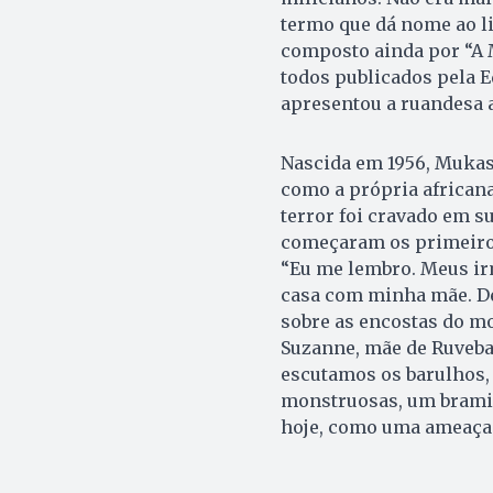
termo que dá nome ao li
composto ainda por “A 
todos publicados pela Ed
apresentou a ruandesa a
Nascida em 1956, Mukaso
como a própria africana
terror foi cravado em s
começaram os primeiros
“Eu me lembro. Meus ir
casa com minha mãe. De
sobre as encostas do m
Suzanne, mãe de Ruveba
escutamos os barulhos,
monstruosas, um bramido
hoje, como uma ameaça 