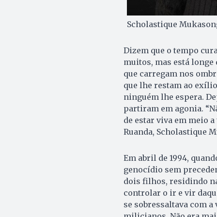
Scholastique Mukasong
Dizem que o tempo cura 
muitos, mas está longe
que carregam nos ombro
que lhe restam ao exíli
ninguém lhe espera. De
partiram em agonia. “Nã
de estar viva em meio a 
Ruanda, Scholastique M
Em abril de 1994, quand
genocídio sem preceden
dois filhos, residindo n
controlar o ir e vir daq
se sobressaltava com a 
milicianos. Não era mais