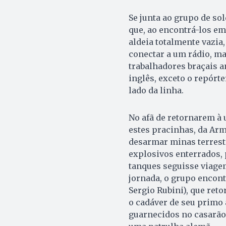
Se junta ao grupo de sol
que, ao encontrá-los 
aldeia totalmente vazia
conectar a um rádio, m
trabalhadores braçais a
inglês, exceto o repórte
lado da linha.
No afã de retornarem à 
estes pracinhas, da Ar
desarmar minas terrestr
explosivos enterrados
tanques seguisse viage
jornada, o grupo encont
Sergio Rubini), que ret
o cadáver de seu primo a
guarnecidos no casarão 