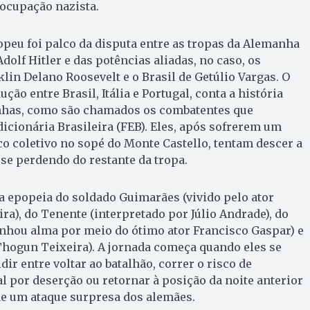
 ocupação nazista.
opeu foi palco da disputa entre as tropas da Alemanha
Adolf Hitler e das potências aliadas, no caso, os
lin Delano Roosevelt e o Brasil de Getúlio Vargas. O
ção entre Brasil, Itália e Portugal, conta a história
cinhas, como são chamados os combatentes que
cionária Brasileira (FEB). Eles, após sofrerem um
o coletivo no sopé do Monte Castello, tentam descer a
e perdendo do restante da tropa.
a epopeia do soldado Guimarães (vivido pelo ator
ra), do Tenente (interpretado por Júlio Andrade), do
anhou alma por meio do ótimo ator Francisco Gaspar) e
Thogun Teixeira). A jornada começa quando eles se
ir entre voltar ao batalhão, correr o risco de
al por deserção ou retornar à posição da noite anterior
de um ataque surpresa dos alemães.