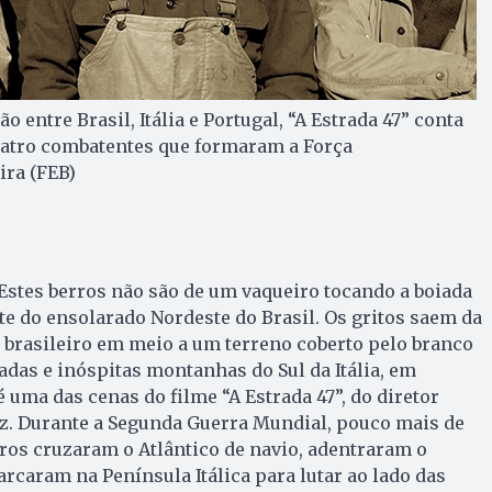
 entre Brasil, Itália e Portugal, “A Estrada 47” conta
 quatro combatentes que formaram a Força
ira (FEB)
. Estes berros não são de um vaqueiro to­can­do a boiada
te do ensolarado Nordeste do Brasil. Os gritos saem da
 brasileiro em meio a um terreno coberto pelo branco
adas e inóspitas montanhas do Sul da Itália, em
 uma das cenas do filme “A Estrada 47”, do diretor
az. Durante a Segunda Guerra Mundial, pouco mais de
iros cruzaram o Atlântico de navio, adentraram o
caram na Península Itálica para lutar ao lado das