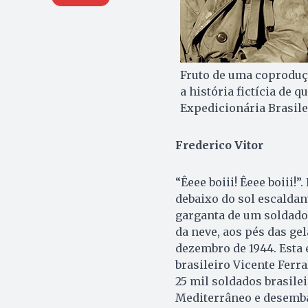
Fruto de uma coprodução
a história fictícia de
Expedicionária Brasile
Frederico Vitor
“Êeee boiii! Êeee boiii!”
debaixo do sol escaldan
garganta de um soldado
da neve, aos pés das gel
dezembro de 1944. Esta é
brasileiro Vicente Ferr
25 mil soldados brasile
Mediterrâneo e desembar