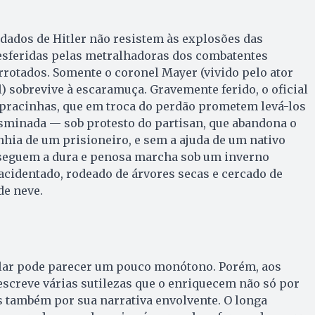
dados de Hitler não resistem às explosões das
desferidas pelas metralhadoras dos combatentes
rrotados. Somente o coronel Mayer (vivido pelo ator
 sobrevive à escaramuça. Gravemente ferido, o oficial
 pracinhas, que em troca do perdão prometem levá-los
desminada — sob protesto do partisan, que abandona o
hia de um prisioneiro, e sem a ajuda de um nativo
s seguem a dura e penosa marcha sob um inverno
cidentado, rodeado de árvores secas e cercado de
e neve.
lar pode parecer um pouco monótono. Porém, aos
screve vá­rias su­tilezas que o enriquecem não só por
s também por sua narrativa envolvente. O longa