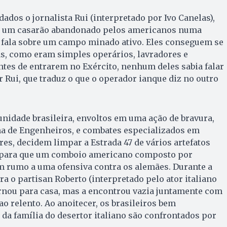
dados o jornalista Rui (interpretado por Ivo Canelas),
em um casarão abandonado pelos americanos numa
, fala sobre um campo minado ativo. Eles conseguem se
as, como eram simples operários, lavradores e
ntes de entrarem no Exército, nenhum deles sabia falar
r Rui, que traduz o que o operador ianque diz no outro
unidade brasileira, envoltos em uma ação de bravura,
ma de Engenheiros, e combates especializados em
es, decidem limpar a Estrada 47 de vários artefatos
, para que um comboio americano composto por
m rumo a uma ofensiva contra os alemães. Durante a
ra o partisan Roberto (interpretado pelo ator italiano
ornou para casa, mas a encontrou vazia juntamente com
o relento. Ao anoitecer, os brasileiros bem
da família do desertor italiano são confrontados por