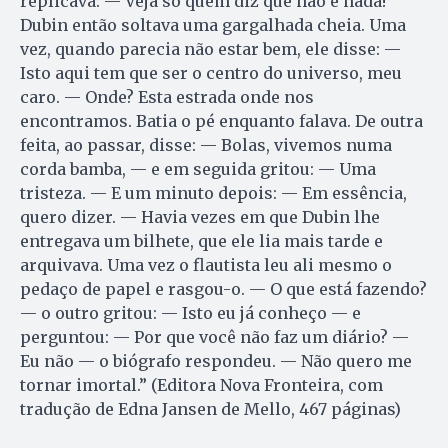
replicava: — Veja só quem diz que não é nada!
Dubin então soltava uma gargalhada cheia. Uma
vez, quando parecia não estar bem, ele disse: —
Isto aqui tem que ser o centro do universo, meu
caro. — Onde? Esta estrada onde nos
encontramos. Batia o pé enquanto falava. De outra
feita, ao passar, disse: — Bolas, vivemos numa
corda bamba, — e em seguida gritou: — Uma
tristeza. — E um minuto depois: — Em essência,
quero dizer. — Havia vezes em que Dubin lhe
entregava um bilhete, que ele lia mais tarde e
arquivava. Uma vez o flautista leu ali mesmo o
pedaço de papel e rasgou-o. — O que está fazendo?
— o outro gritou: — Isto eu já conheço — e
perguntou: — Por que você não faz um diário? —
Eu não — o biógrafo respondeu. — Não quero me
tornar imortal.” (Editora Nova Fronteira, com
tradução de Edna Jansen de Mello, 467 páginas)