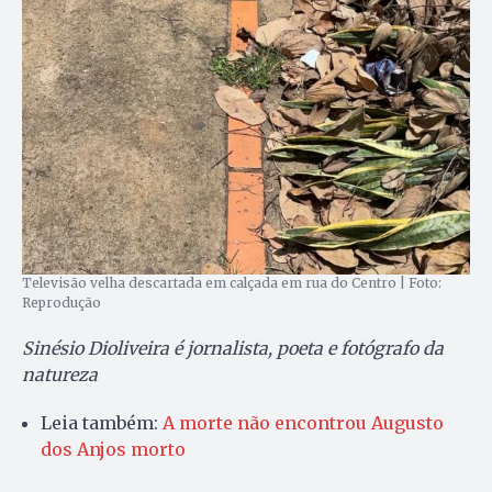
Televisão velha descartada em calçada em rua do Centro | Foto:
Reprodução
Sinésio Dioliveira é jornalista, poeta e fotógrafo da
natureza
Leia também:
A morte não encontrou Augusto
dos Anjos morto