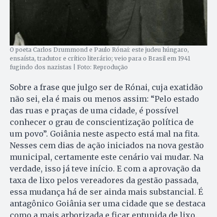
O poeta Carlos Drummond e Paulo Rónai: este judeu húngaro,
ensaísta, tradutor e crítico literário; veio para o Brasil em 1941
fugindo dos nazistas | Foto: Reprodução
Sobre a frase que julgo ser de Rónai, cuja exatidão
não sei, ela é mais ou menos assim: “Pelo estado
das ruas e praças de uma cidade, é possível
conhecer o grau de conscientização política de
um povo”. Goiânia neste aspecto está mal na fita.
Nesses cem dias de ação iniciados na nova gestão
municipal, certamente este cenário vai mudar. Na
verdade, isso já teve início. E com a aprovação da
taxa de lixo pelos vereadores da gestão passada,
essa mudança há de ser ainda mais substancial. É
antagônico Goiânia ser uma cidade que se destaca
como a mais arborizada e ficar entupida de lixo.