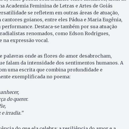
 na Academia Feminina de Letras e Artes de Goiás
ersatilidade se refletem em outras áreas de atuação,
cantores goianos, entre eles Pádua e Maria Eugênia,
na performance. Destaca-se também por sua atuação
radialistas renomados, como Edson Rodrigues,
 na expressão vocal.
de palavras onde as flores do amor desabrocham,
ue falam da intensidade dos sentimentos humanos. A
com uma escrita que combina profundidade e
mente exemplificada no poema:
manhecer,
ça do querer.
ie,
e irradia.”
ncia do que ela celebra: a resiliência do amor e a