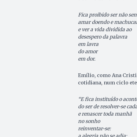
Fica proibido ser não sen
amar doendo e machucar 
e ver a vida dividida ao
desespero da palavra
em lavra
do amor
em dor.
Emílio, como Ana Cristi
cotidiana, num ciclo ete
“E fica instituído o acont
do ser de resolver-se cada
e renascer toda manhã
no sonho
reinventar-se:
a alegria não se adia: