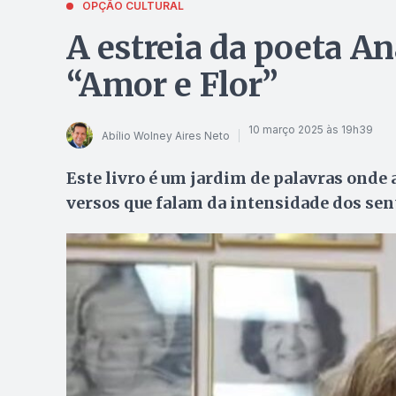
OPÇÃO CULTURAL
A estreia da poeta An
“Amor e Flor”
10 março 2025 às 19h39
Abílio Wolney Aires Neto
Este livro é um jardim de palavras onde
versos que falam da intensidade dos s