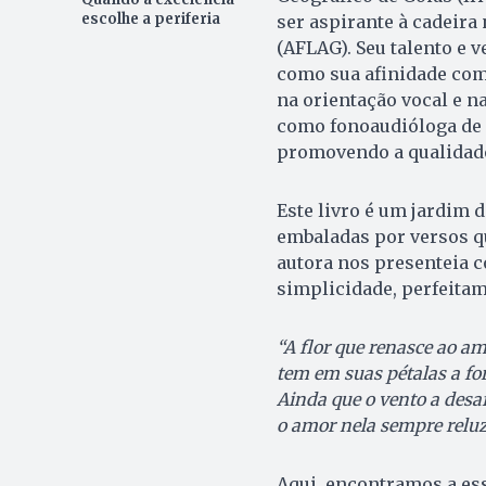
escolhe a periferia
ser aspirante à cadeira
(AFLAG). Seu talento e v
como sua afinidade com 
na orientação vocal e 
como fonoaudióloga de 
promovendo a qualidade
Este livro é um jardim 
embaladas por versos q
autora nos presenteia 
simplicidade, perfeita
“A flor que renasce ao a
tem em suas pétalas a for
Ainda que o vento a desaf
o amor nela sempre reluz 
Aqui, encontramos a essê