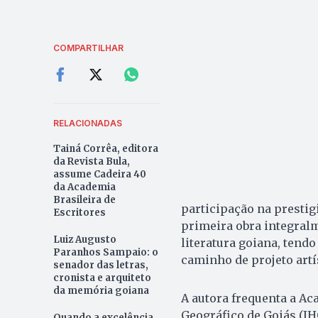
COMPARTILHAR
RELACIONADAS
Tainá Corrêa, editora
da Revista Bula,
assume Cadeira 40
da Academia
Brasileira de
participação na prestigi
Escritores
primeira obra integral
Luiz Augusto
literatura goiana, ten
Paranhos Sampaio: o
caminho de projeto artí
senador das letras,
cronista e arquiteto
da memória goiana
A autora frequenta a Aca
Geográfico de Goiás (I
Quando a excelência