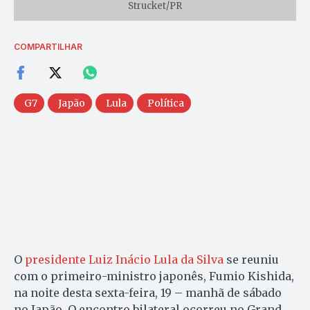
Strucket/PR
COMPARTILHAR
G7
Japão
Lula
Política
O
presidente Luiz Inácio Lula da Silva
se reuniu
com o primeiro-ministro japonês, Fumio Kishida,
na noite desta sexta-feira, 19 – manhã de sábado
no Japão. O encontro bilateral ocorreu no Grand