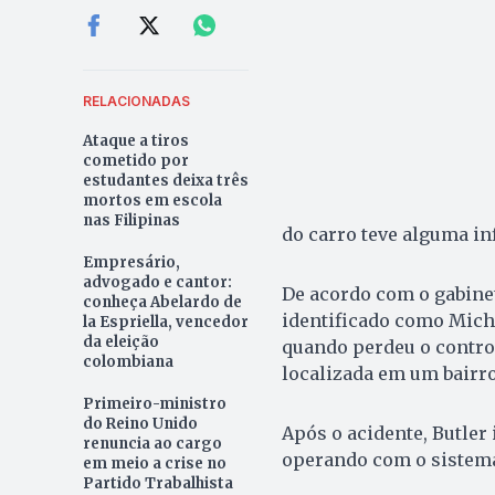
RELACIONADAS
Ataque a tiros
cometido por
estudantes deixa três
mortos em escola
nas Filipinas
do carro teve alguma in
Empresário,
advogado e cantor:
De acordo com o gabinet
conheça Abelardo de
identificado como Micha
la Espriella, vencedor
da eleição
quando perdeu o control
colombiana
localizada em um bairro
Primeiro-ministro
do Reino Unido
Após o acidente, Butler
renuncia ao cargo
operando com o sistema
em meio a crise no
Partido Trabalhista