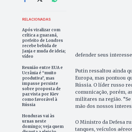
RELACIONADAS
Após viralizar com
crítica a guaraná,
prefeito de Londres
recebe bebida de
Janja e muda de ideia;
defender seus interesse
vídeo
Reunião entre EUA e
Putin ressaltou ainda q
Ucrânia é “muito
Europa, mas pontuou que
produtiva”, mas
impasse persiste
Rússia. O líder russo 
sobre proposta de
comunicação, porém, as
paz vista por Kiev
militares na região. “
como favorável à
Rússia
mão dos nossos interess
Honduras vai às
urnas neste
O Ministro da Defesa r
domingo; veja quem
tanques, veículos aéreos
disputa a eleição