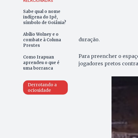
RELACIONADAS
Sabe qual o nome
indígena do Ipê,
símbolo de Goiânia?
Abílio Wolney e o
duração.
combate à Coluna
Prestes
Para preencher o espaço
Como Irapuan
aprendeu o que é
jogadores pretos contra
uma borrasca
Derrotando a
ociosidade