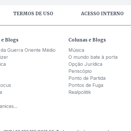
TERMOS DE USO
ACESSO INTERNO
 e Blogs
Colunas e Blogs
 da Guerra Oriente Médio
Música
izer
O mundo bate à porta
ica
Opção Jurídica
Periscópio
Ponto de Partida
Pocus
Pontos de Fuga
a
Realpolitik
nices...