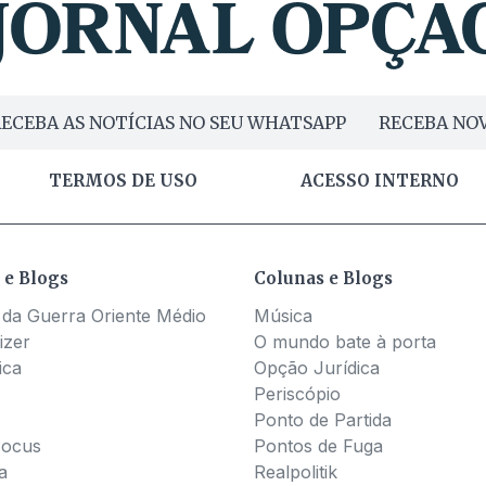
ECEBA AS NOTÍCIAS NO SEU WHATSAPP
RECEBA NOV
TERMOS DE USO
ACESSO INTERNO
 e Blogs
Colunas e Blogs
 da Guerra Oriente Médio
Música
izer
O mundo bate à porta
ica
Opção Jurídica
Periscópio
Ponto de Partida
Pocus
Pontos de Fuga
a
Realpolitik