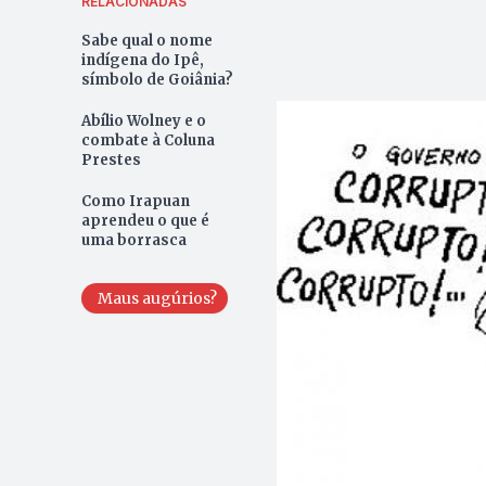
RELACIONADAS
Sabe qual o nome
indígena do Ipê,
símbolo de Goiânia?
Abílio Wolney e o
combate à Coluna
Prestes
Como Irapuan
aprendeu o que é
uma borrasca
Maus augúrios?