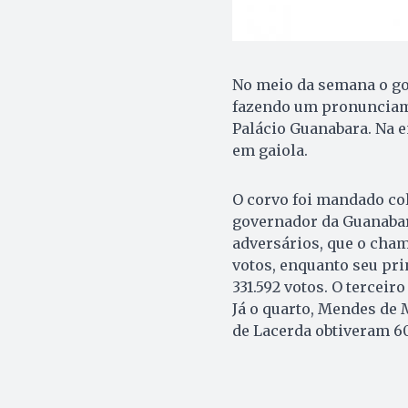
No meio da semana o gov
fazendo um pronunciamen
Palácio Guanabara. Na e
em gaiola.
O corvo foi mandado col
governador da Guanabara
adversários, que o cham
votos, enquanto seu pri
331.592 votos. O terceir
Já o quarto, Mendes de 
de Lacerda obtiveram 60