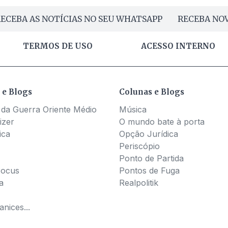
ECEBA AS NOTÍCIAS NO SEU WHATSAPP
RECEBA NOV
TERMOS DE USO
ACESSO INTERNO
 e Blogs
Colunas e Blogs
 da Guerra Oriente Médio
Música
izer
O mundo bate à porta
ica
Opção Jurídica
Periscópio
Ponto de Partida
Pocus
Pontos de Fuga
a
Realpolitik
nices...