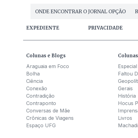
ONDE ENCONTRAR O JORNAL OPÇÃO
R
EXPEDIENTE
PRIVACIDADE
Colunas e Blogs
Colunas
Araguaia em Foco
Especial
Bolha
Faltou D
Ciência
Geopolít
Conexão
Gerais
Contradição
História
Contraponto
Hocus 
Conversas de Mãe
Imprens
Crônicas de Viagens
Livros
Espaço UFG
Machadia