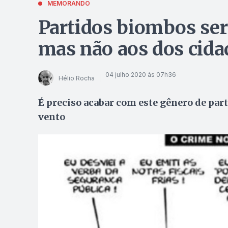
MEMORANDO
Partidos biombos ser
mas não aos dos cida
04 julho 2020 às 07h36
Hélio Rocha
É preciso acabar com este gênero de par
vento