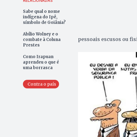
RELACIONADAS
Sabe qual o nome
indígena do Ipê,
símbolo de Goiânia?
Abílio Wolney e o
pessoais escusos ou fis
combate à Coluna
Prestes
Como Irapuan
aprendeu o que é
uma borrasca
Contra o país