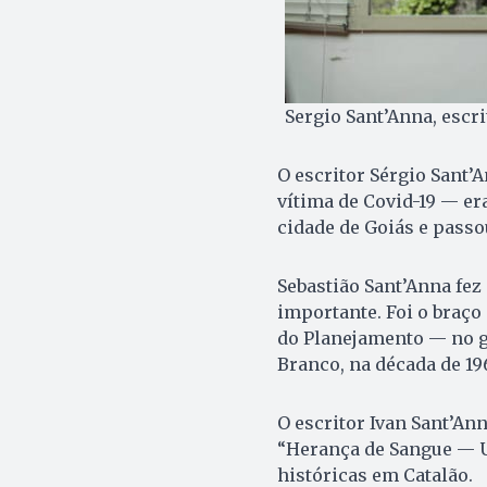
Sergio Sant’Anna, escri
O escritor Sérgio Sant’
vítima de Covid-19 — era
cidade de Goiás e passo
Sebastião Sant’Anna fez
importante. Foi o braç
do Planejamento — no g
Branco, na década de 19
O escritor Ivan Sant’An
“Herança de Sangue — Um
históricas em Catalão.