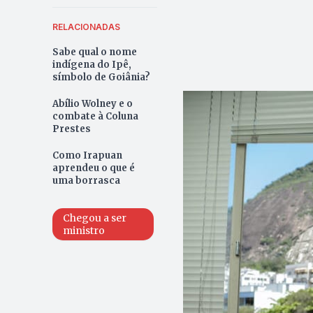
RELACIONADAS
Sabe qual o nome
indígena do Ipê,
símbolo de Goiânia?
Abílio Wolney e o
combate à Coluna
Prestes
Como Irapuan
aprendeu o que é
uma borrasca
Chegou a ser
ministro