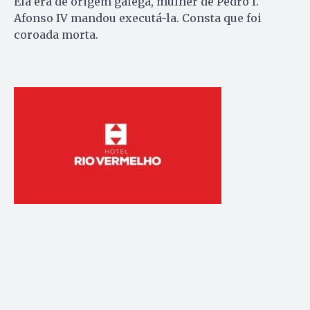
Ela era de origem galega, mulher de Pedro I.
Afonso IV mandou executá-la. Consta que foi
coroada morta.