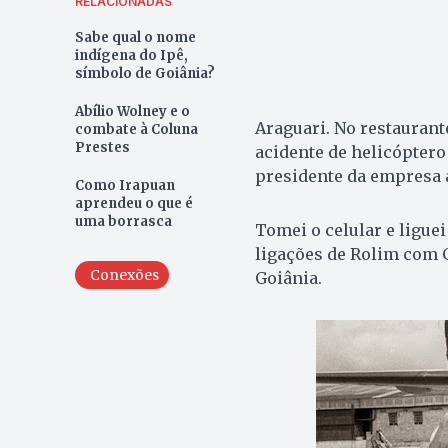
RELACIONADAS
Sabe qual o nome
indígena do Ipê,
símbolo de Goiânia?
Abílio Wolney e o
Araguari. No restaurante
combate à Coluna
Prestes
acidente de helicópter
presidente da empresa 
Como Irapuan
aprendeu o que é
uma borrasca
Tomei o celular e ligue
ligações de Rolim com 
Conexões
Goiânia.