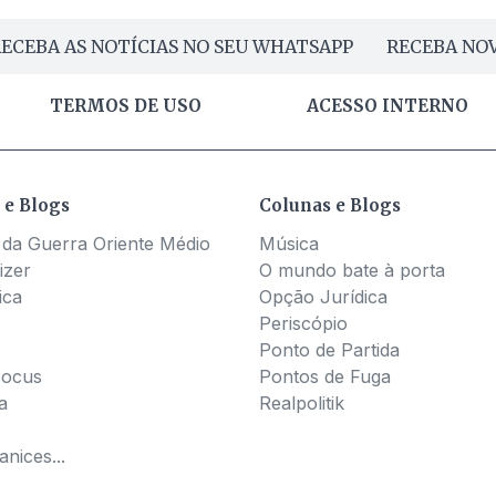
ECEBA AS NOTÍCIAS NO SEU WHATSAPP
RECEBA NOV
TERMOS DE USO
ACESSO INTERNO
 e Blogs
Colunas e Blogs
 da Guerra Oriente Médio
Música
izer
O mundo bate à porta
ica
Opção Jurídica
Periscópio
Ponto de Partida
Pocus
Pontos de Fuga
a
Realpolitik
nices...