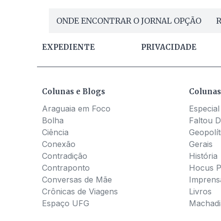
ONDE ENCONTRAR O JORNAL OPÇÃO
R
EXPEDIENTE
PRIVACIDADE
Colunas e Blogs
Colunas
Araguaia em Foco
Especial
Bolha
Faltou D
Ciência
Geopolít
Conexão
Gerais
Contradição
História
Contraponto
Hocus 
Conversas de Mãe
Imprens
Crônicas de Viagens
Livros
Espaço UFG
Machadia