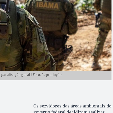
 paralisação geral l Foto: Reprodução
Os servidores das áreas ambientais do
governo federal decidiram realizar