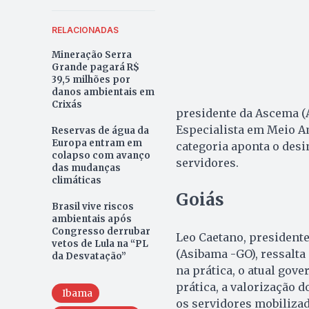
RELACIONADAS
Mineração Serra
Grande pagará R$
39,5 milhões por
danos ambientais em
Crixás
presidente da Ascema (A
Especialista em Meio Am
Reservas de água da
Europa entram em
categoria aponta o des
colapso com avanço
servidores.
das mudanças
climáticas
Goiás
Brasil vive riscos
ambientais após
Congresso derrubar
Leo Caetano, presidente
vetos de Lula na “PL
(Asibama -GO), ressalta
da Desvatação”
na prática, o atual gov
prática, a valorização 
Ibama
os servidores mobilizad