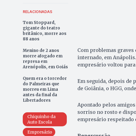
RELACIONADAS
Tom Stoppard,
gigante do teatro
britânico, morre aos
88 anos
Com problemas graves d
Menino de 2 anos
morre afogado em
internado, em Anápolis.
represa em
empresário voltou para 
Arenópolis, em Goiás
Quem era o torcedor
Em seguida, depois de p
do Palmeiras que
de Goiânia, o HGG, onde
morreu em Lima
antes da final da
Libertadores
Apontado pelos amigos
sorriso no rosto e disp
Chiquinho da
empresário respeitado 
Auto Escola
Empresário
Repercussão