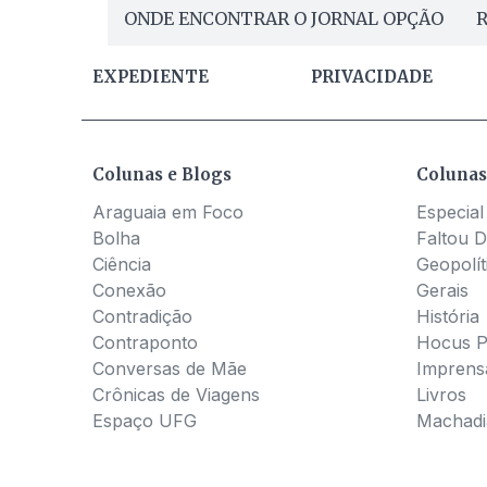
ONDE ENCONTRAR O JORNAL OPÇÃO
R
EXPEDIENTE
PRIVACIDADE
Colunas e Blogs
Colunas
Araguaia em Foco
Especial
Bolha
Faltou D
Ciência
Geopolít
Conexão
Gerais
Contradição
História
Contraponto
Hocus 
Conversas de Mãe
Imprens
Crônicas de Viagens
Livros
Espaço UFG
Machadia