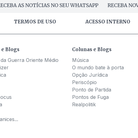
ECEBA AS NOTÍCIAS NO SEU WHATSAPP
RECEBA NOV
TERMOS DE USO
ACESSO INTERNO
 e Blogs
Colunas e Blogs
 da Guerra Oriente Médio
Música
izer
O mundo bate à porta
ica
Opção Jurídica
Periscópio
Ponto de Partida
Pocus
Pontos de Fuga
a
Realpolitik
nices...