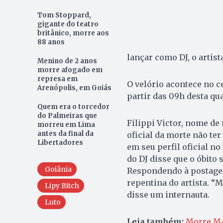
Tom Stoppard,
gigante do teatro
britânico, morre aos
88 anos
lançar como DJ, o artis
Menino de 2 anos
morre afogado em
represa em
O velório acontece no c
Arenópolis, em Goiás
partir das 09h desta quar
Quem era o torcedor
do Palmeiras que
Filippi Victor, nome de 
morreu em Lima
antes da final da
oficial da morte não te
Libertadores
em seu perfil oficial n
do DJ disse que o óbito
Goiânia
Respondendo à postagem
repentina do artista. “
Lipy Bitch
disse um internauta.
Luto
Leia também:
Morre Mar