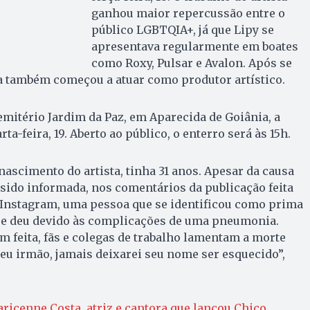
ganhou maior repercussão entre o
público LGBTQIA+, já que Lipy se
apresentava regularmente em boates
como Roxy, Pulsar e Avalon. Após se
ta também começou a atuar como produtor artístico.
emitério Jardim da Paz, em Aparecida de Goiânia, a
ta-feira, 19. Aberto ao público, o enterro será às 15h.
nascimento do artista, tinha 31 anos. Apesar da causa
r sido informada, nos comentários da publicação feita
o Instagram, uma pessoa que se identificou como prima
 se deu devido às complicações de uma pneumonia.
 feita, fãs e colegas de trabalho lamentam a morte
Meu irmão, jamais deixarei seu nome ser esquecido”,
icenne Costa, atriz e cantora que lançou Chico