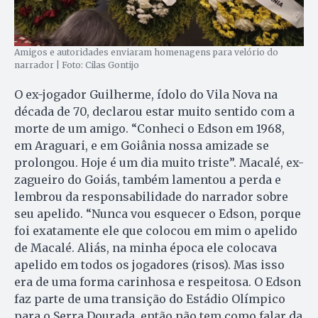
Amigos e autoridades enviaram homenagens para velório do
narrador | Foto: Cilas Gontijo
O ex-jogador Guilherme, ídolo do Vila Nova na
década de 70, declarou estar muito sentido com a
morte de um amigo. “Conheci o Edson em 1968,
em Araguari, e em Goiânia nossa amizade se
prolongou. Hoje é um dia muito triste”. Macalé, ex-
zagueiro do Goiás, também lamentou a perda e
lembrou da responsabilidade do narrador sobre
seu apelido. “Nunca vou esquecer o Edson, porque
foi exatamente ele que colocou em mim o apelido
de Macalé. Aliás, na minha época ele colocava
apelido em todos os jogadores (risos). Mas isso
era de uma forma carinhosa e respeitosa. O Edson
faz parte de uma transição do Estádio Olímpico
para o Serra Dourada, então não tem como falar da