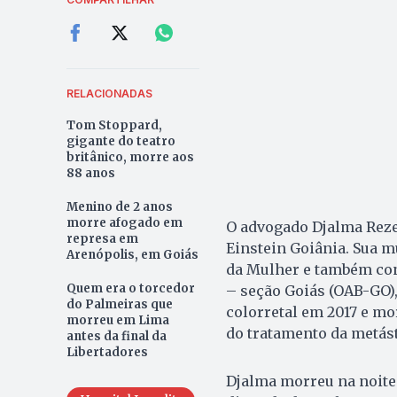
RELACIONADAS
Tom Stoppard,
gigante do teatro
britânico, morre aos
88 anos
Menino de 2 anos
morre afogado em
O advogado Djalma Rezen
represa em
Einstein Goiânia. Sua m
Arenópolis, em Goiás
da Mulher e também con
Quem era o torcedor
– seção Goiás (OAB-GO),
do Palmeiras que
colorretal em 2017 e m
morreu em Lima
do tratamento da metást
antes da final da
Libertadores
Djalma morreu na noite 