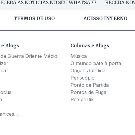
ECEBA AS NOTÍCIAS NO SEU WHATSAPP
RECEBA NOV
TERMOS DE USO
ACESSO INTERNO
 e Blogs
Colunas e Blogs
 da Guerra Oriente Médio
Música
izer
O mundo bate à porta
ica
Opção Jurídica
Periscópio
Ponto de Partida
Pocus
Pontos de Fuga
a
Realpolitik
nices...