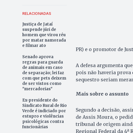
RELACIONADAS
Justiça de Jataí
suspende júri de
homem que virou réu
por matar namorada
e filmar ato
PR) e o promotor de Jus
Senado aprova
regras para guarda
A defesa argumenta que 
de animais em caso
pois não haveria prova 
de separação; lei faz
com que pets deixem
sequestro seriam meram
de ser vistos como
"mercadorias"
Mais sobre o assunto
Ex-presidente do
Sindicato Rural de Rio
Segundo a decisão, assi
Verde é indiciado por
estupro e violências
de Assis Moura, o pedid
psicológicas contra
tribunal de origem aind
funcionárias
Regional Federal da 4ª R