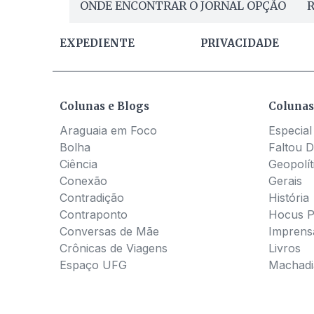
ONDE ENCONTRAR O JORNAL OPÇÃO
R
EXPEDIENTE
PRIVACIDADE
Colunas e Blogs
Colunas
Araguaia em Foco
Especial
Bolha
Faltou D
Ciência
Geopolít
Conexão
Gerais
Contradição
História
Contraponto
Hocus 
Conversas de Mãe
Imprens
Crônicas de Viagens
Livros
Espaço UFG
Machadia