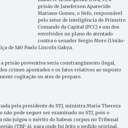
prisão de Janeferson Aparecido
Mariano Gomes, o Nefo, responsável
pelo setor de inteligência do Primeiro
Comando da Capital (PCC) e um dos
envolvidos no plano do atentado
contra o senador Sergio Moro (União-
tiça de Sã0 Paulo Lincoln Gakya.
a prisão preventiva seria constrangimento ilegal,
dos crimes apontados e os fatos relativos ao suposto
ente cogitação ou atos de preparo.
nada pela presidente do STJ, ministra Maria Thereza
o não pode sequer ser examinado no STJ, pois o
a não julgou o mérito do habeas corpus no Tribunal
egião (TRF-4), para onde foi feito o pedido original.