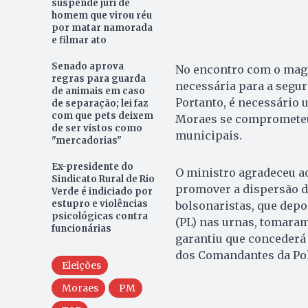
suspende júri de
homem que virou réu
por matar namorada
e filmar ato
Senado aprova
No encontro com o magi
regras para guarda
necessária para a segur
de animais em caso
Portanto, é necessário
de separação; lei faz
com que pets deixem
Moraes se comprometeu 
de ser vistos como
municipais.
"mercadorias"
Ex-presidente do
O ministro agradeceu ao
Sindicato Rural de Rio
promover a dispersão d
Verde é indiciado por
estupro e violências
bolsonaristas, que depo
psicológicas contra
(PL) nas urnas, tomaram
funcionárias
garantiu que concederá
dos Comandantes da Polí
Eleições
Moraes
PM