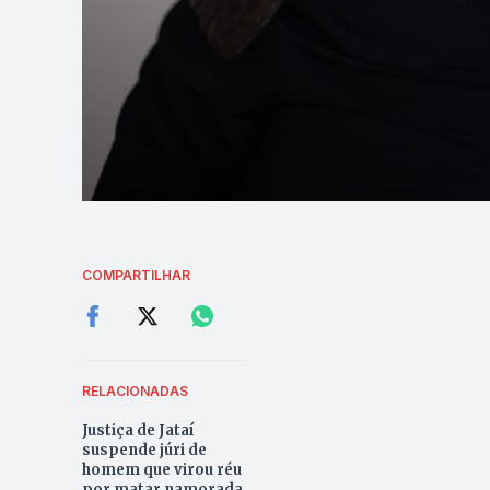
COMPARTILHAR
RELACIONADAS
Justiça de Jataí
suspende júri de
homem que virou réu
por matar namorada