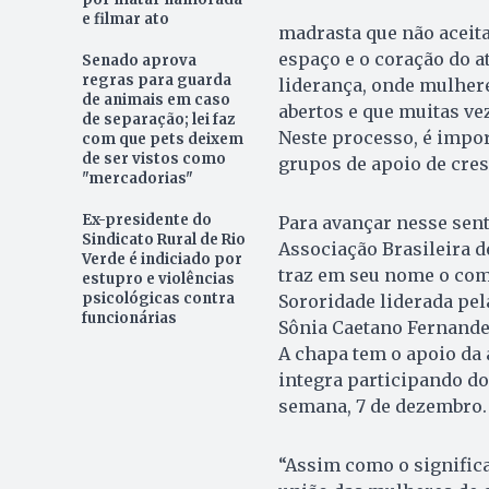
e filmar ato
madrasta que não aceita
espaço e o coração do a
Senado aprova
regras para guarda
liderança, onde mulher
de animais em caso
abertos e que muitas ve
de separação; lei faz
Neste processo, é impo
com que pets deixem
de ser vistos como
grupos de apoio de cre
"mercadorias"
Ex-presidente do
Para avançar nesse sent
Sindicato Rural de Rio
Associação Brasileira d
Verde é indiciado por
traz em seu nome o com
estupro e violências
psicológicas contra
Sororidade liderada pel
funcionárias
Sônia Caetano Fernandes
A chapa tem o apoio da a
integra participando do
semana, 7 de dezembro.
“Assim como o signific