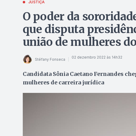
JUSTIÇA
O poder da sororidad
que disputa presidê
união de mulheres do
02 dezembro 2022 às 14h32
Stéfany Fonseca
Candidata Sônia Caetano Fernandes chega 
mulheres de carreira jurídica