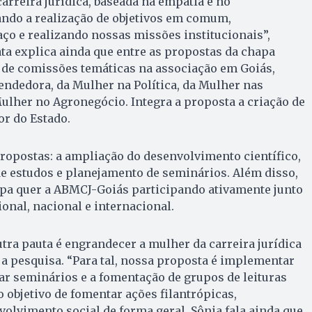
arreira jurídica, baseada na empatia e no
do a realização de objetivos em comum,
ço e realizando nossas missões institucionais”,
ata explica ainda que entre as propostas da chapa
 de comissões temáticas na associação em Goiás,
dedora, da Mulher na Política, da Mulher nas
Mulher no Agronegócio. Integra a proposta a criação de
r do Estado.
ropostas: a ampliação do desenvolvimento científico,
 estudos e planejamento de seminários. Além disso,
hapa quer a ABMCJ-Goiás participando ativamente junto
onal, nacional e internacional.
tra pauta é engrandecer a mulher da carreira jurídica
 a pesquisa. “Para tal, nossa proposta é implementar
zar seminários e a fomentação de grupos de leituras
o objetivo de fomentar ações filantrópicas,
volvimento social de forma geral, Sônia fala ainda que