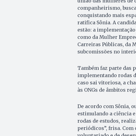
união das mulheres de c
companheirismo, buscan
conquistando mais espa
ratifica Sônia. A candid
estão: a implementação
como da Mulher Empreen
Carreiras Públicas, da 
subcomissões no interio
Também faz parte das p
implementando rodas de
caso sai vitoriosa, a c
às ONGs de âmbitos regi
De acordo com Sônia, ou
estimulando a ciência e
rodas de estudos, reali
periódicos”, frisa. Com 
voluntariado e de desen