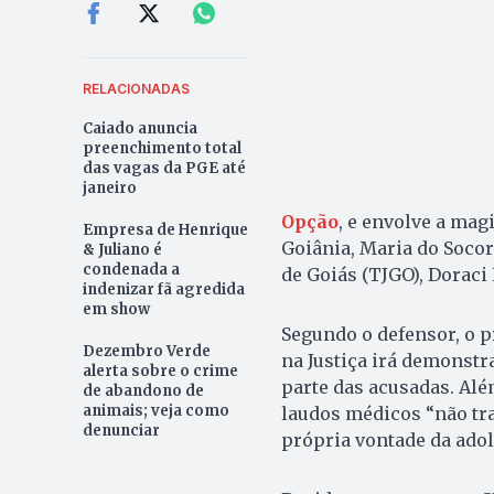
RELACIONADAS
Caiado anuncia
preenchimento total
das vagas da PGE até
janeiro
Opção
, e envolve a magi
Empresa de Henrique
Goiânia, Maria do Socor
& Juliano é
condenada a
de Goiás (TJGO), Doraci
indenizar fã agredida
em show
Segundo o defensor, o p
Dezembro Verde
na Justiça irá demonstr
alerta sobre o crime
parte das acusadas. Alé
de abandono de
animais; veja como
laudos médicos “não tra
denunciar
própria vontade da adol